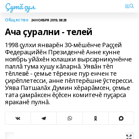
Çутă çул
Общество
24 НОЯБРЯ 2019, 08:28
Ача çурални - телей
1998 çулхи январĕн 30-мĕшĕнче Раççей
Федерацийĕн Президенчĕ Анне кунне
ноябрь уйăхĕн юлашки вырсарникунĕнче
паллă тума хушу кăларнă. Уявăн тĕп
тĕллевĕ - çемье тĕрекне пур енчен те
çирĕплетесси, анне пĕлтерĕшне ỹстересси.
Уява Патшалăх Думин хĕрарăмсен, çемье
тата çамрăксен ĕçĕсен комитечĕ пуçарса
яраканĕ пулнă.