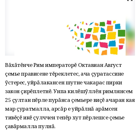
Вăхăтĕнче Рим императорĕ Октавиан Август
çемье прависене тĕреклетес, ача çуратассине
ỹстерес, уйрăлакансен шутне чакарас пирки
закон çирĕплетнĕ. Унпа килĕшỹллĕн римлянсем
25 çултан пĕрле пурăнса çемьере виçĕ ачаран кая
мар çуратмалла, арсăр е уйрăлнă арăмсен
тивĕçĕ икĕ çулччен тепĕр хут пĕрлешсе çемье
çавăрмалла пулнă.