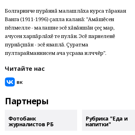
Болгаринче пурăннă малашлăха курса тăракан
Ванга (1911-1996) çапла каланă: "Амăшĕсен
пĕлмелле - малашне эсĕ хăвăншăн çеç мар,
ачусен харпăрлăхĕ те пулăн. Эсĕ парнеленĕ
пурнăçшăн - эсĕ яваплă. Çуратма
пултарайманнисем ача усрава илччĕр".
Читайте нас
Партнеры
Фотобанк
Рубрика "Еда и
журналистов РБ
напитки"