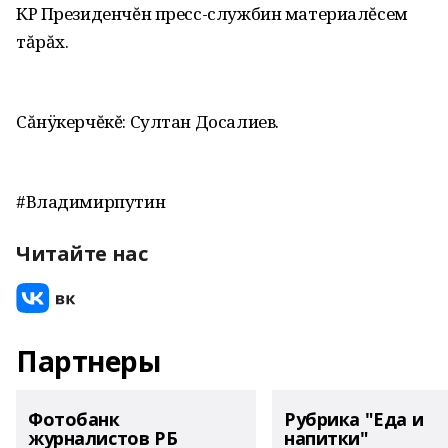
КР Президенчĕн пресс-службин материалĕсем
тăрăх.
Сăнÿкерчĕкĕ: Султан Досалиев.
#Владимирпутин
Читайте нас
Партнеры
Фотобанк
Рубрика "Еда и
журналистов РБ
напитки"