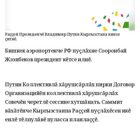
Раççей Президенчĕ Владимир Путин Кыргызстана килсе
çитнĕ.
Бишкек аэропортенче РФ пуçлăхне Сооронбай
Жээнбеков президент кĕтсе илнĕ.
Путин Коллективлă хăрушсăрлăх пирки Договор
Организацийĕн коллективлă хăрушсăрлăх
Совечĕн черетлĕ сессине хутшăнать. Саммит
вăхăтĕнче Кыргызстанпа Раççей пуçлăхĕсен икĕ
енлĕ тĕлпулăвĕ пуласса планлаççĕ.