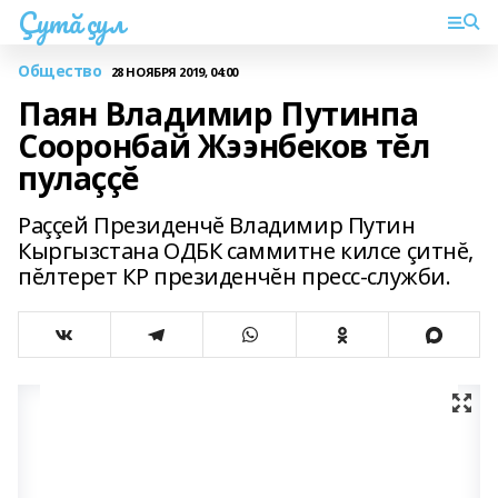
Çутă çул
Общество
28 НОЯБРЯ 2019, 04:00
Паян Владимир Путинпа
Сооронбай Жээнбеков тĕл
пулаççĕ
Раççей Президенчĕ Владимир Путин
Кыргызстана ОДБК саммитне килсе çитнĕ,
пĕлтерет КР президенчĕн пресс-служби.