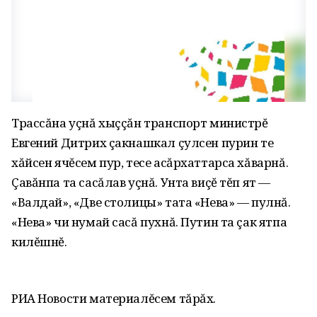
Трассăна уçнă хыççăн транспорт министрĕ
Евгений Дитрих çакнашкал çулсен пурин те
хăйсен ячĕсем пур, тесе асăрхаттарса хăварнă.
Çавăнпа та сасăлав уçнă. Унта виçĕ тĕп ят —
«Валдай», «Две столицы» тата «Нева» — пулнă.
«Нева» чи нумай сасă пухнă. Путин та çак ятпа
килĕшнĕ.
РИА Новости материалĕсем тăрăх.