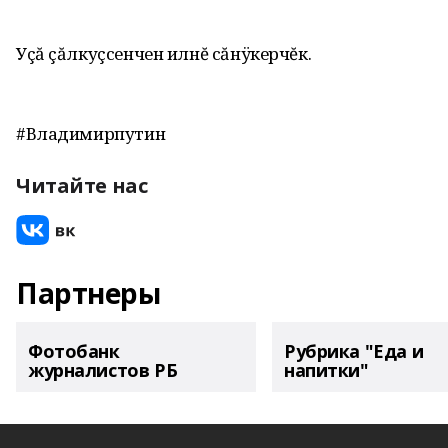
Уçă çăлкуçсенчен илнĕ сăнÿкерчĕк.
#Владимирпутин
Читайте нас
Партнеры
Фотобанк
Рубрика "Еда и
журналистов РБ
напитки"