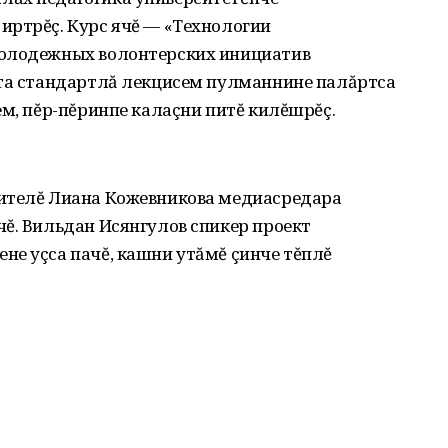
иртрĕç. Курс ячĕ — «Технологии
молодежных волонтерских инициатив
нта стандартлă лекцисем пулманнине палăртса
ем, пĕр-пĕринпе калаçни питĕ килĕшрĕç.
дителĕ Лиана Кожевникова медиасредара
ĕ. Вильдан Исянгулов спикер проект
не уçса пачĕ, кашни утăмĕ çинче тĕплĕ