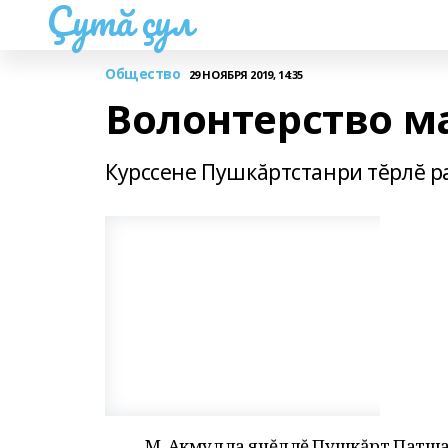
Çутă çул
Общество
29 НОЯБРЯ 2019, 14:35
Волонтерство м
Курссене Пушкăртстанри тĕрлĕ 
М. Акмулла ячĕллĕ Пушкăрт Патша