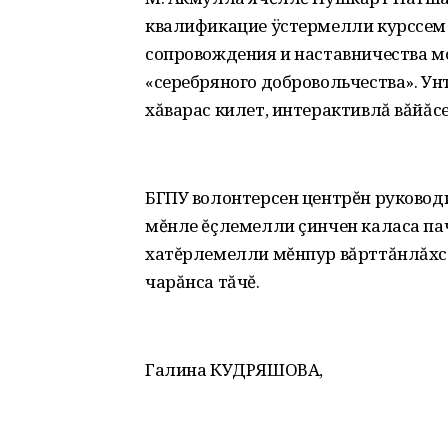
квалификацие ÿстермелли курссем 
сопровождения и наставничества 
«серебряного добровольчества». У
хăварас килет, интерактивлă вăйăс
БГПУ волонтерсен центрĕн руково
мĕнле ĕçлемелли çинчен каласа пач
хатĕрлемелли мĕнпур вăрттăнлăхсе
чарăнса тăчĕ.
Галина КУДРЯШОВА,