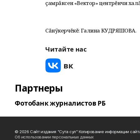
çамрăксен «Вектор» центрĕнчи халă
Сăнÿкерчĕкĕ: Галина КУДРЯШОВА.
Читайте нас
Партнеры
Фотобанк журналистов РБ
© 2026 Сайт издания "Сута сул" Копирование информации сайт
Об использовании персональных данных