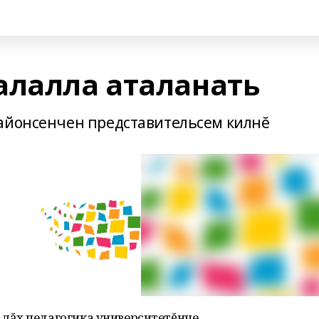
алалла аталанать
районсенчен представительсем килнĕ
лăх педагогика университетĕнче