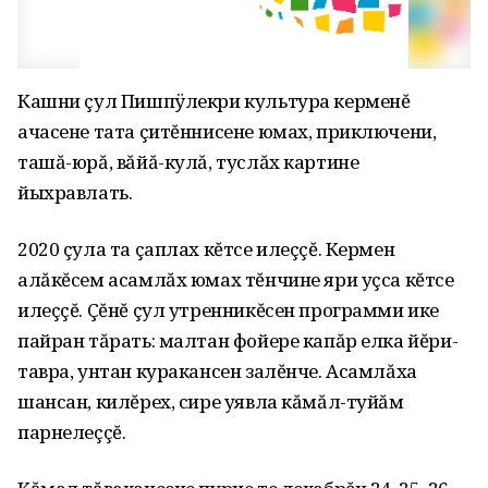
Кашни çул Пишпÿлекри культура керменĕ
ачасене тата çитĕннисене юмах, приключени,
ташă-юрă, вăйă-кулă, туслăх картине
йыхравлать.
2020 çула та çаплах кĕтсе илеççĕ. Кермен
алăкĕсем асамлăх юмах тĕнчине яри уçса кĕтсе
илеççĕ. Çĕнĕ çул утренникĕсен программи ике
пайран тăрать: малтан фойере капăр елка йĕри-
тавра, унтан куракансен залĕнче. Асамлăха
шансан, килĕрех, сире уявла кăмăл-туйăм
парнелеççĕ.