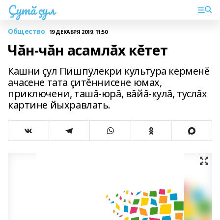
Çутă çул
Общество
19 ДЕКАБРЯ 2019, 11:50
Чăн-чăн асамлăх кĕтет
Кашни çул Пишпÿлекри культура керменĕ
ачасене тата çитĕннисене юмах,
приключени, ташă-юрă, вăйă-кулă, туслăх
картине йыхравлать.