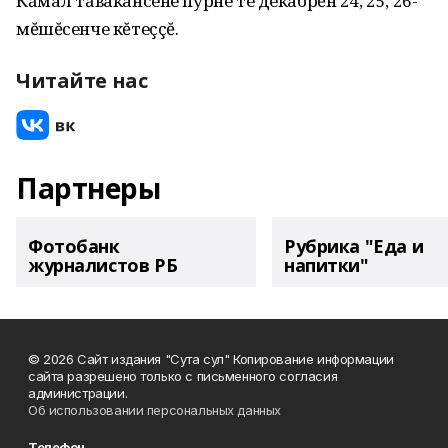
Кăмал тăвакансене пурне те декабрĕн 24, 25, 26-
мĕшĕсенче кĕтеççĕ.
Читайте нас
Партнеры
Фотобанк
Рубрика "Еда и
журналистов РБ
напитки"
© 2026 Сайт издания "Сута сул" Копирование информации
сайта разрешено только с письменного согласия
администрации.
Об использовании персональных данных
Телефон