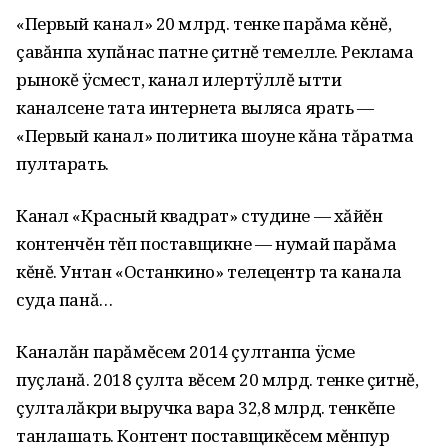
«Первый канал» 20 млрд. тенке парăма кĕнĕ,
çавăнпа хупăнас патне çитнĕ темелле. Реклама
рынокĕ ÿсмест, канал илертÿллĕ ытти
каналсене тата интернета выляса ярать —
«Первый канал» политика шоуне кăна тăратма
пултарать.
Канал «Красный квадрат» студине — хăйĕн
контенчĕн тĕп поставщикне — нумай парăма
кĕнĕ. Унтан «Останкино» телецентр та канала
суда панă…
Каналăн парăмĕсем 2014 çултанпа ÿсме
пуçланă. 2018 çулта вĕсем 20 млрд. тенке çитнĕ,
çулталăкри выручка вара 32,8 млрд. тенкĕпе
танлашать. Контент поставщикĕсем мĕнпур