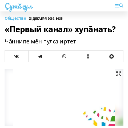
Çутă çул
Общество
23 ДЕКАБРЯ 2019, 14:35
«Первый канал» хупăнать?
Чăннипе мĕн пулса иртет