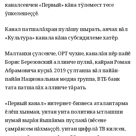
каналсенчен «Первый» кăна тÿлемест тесе
ÿпкелешеççĕ.
Канал патшалăхран пулăшу шырать, анчах вăл
«Культура» канала кăна субсидилеме хатĕр.
Малтанхи çулсенче, ОРТ чухне, каналăн пĕр пайĕ
Борис Березовский аллинче пулнă, кайран Роман
Абрамовича куçнă. 2019 çултанпа вăл пайăн-
пайăн Национальная медиа группа, ВТБ банк
тата патшалăх аллинче тăрать.
«Первый канал» интернет-бизнеса аталантарма
ĕлĕш хывман, унтан унта политика ытлашши
нумай вырăн йышăнма пуçланă (вĕсене
çамрăксем пăхмаççĕ), унтан цифрлă ТВ килсен,