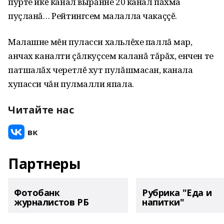
пурте икĕ канал вырăнне 20 канал пăхма
пуçланă… Рейтингсем малалла чакаççĕ.
Малашне мĕн пуласси хальлĕхе паллă мар,
анчах каналти çăлкуçсем каланă тăрăх, енчен те
патшалăх черетлĕ хут пулăшмасан, канала
хупасси чăн пулмалли япала.
Читайте нас
Партнеры
Фотобанк
Рубрика "Еда и
журналистов РБ
напитки"