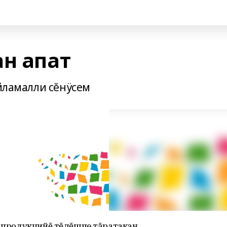
ан апат
уйламалли сĕнÿсем
т продукцийĕ тĕлĕшпе тăратакан