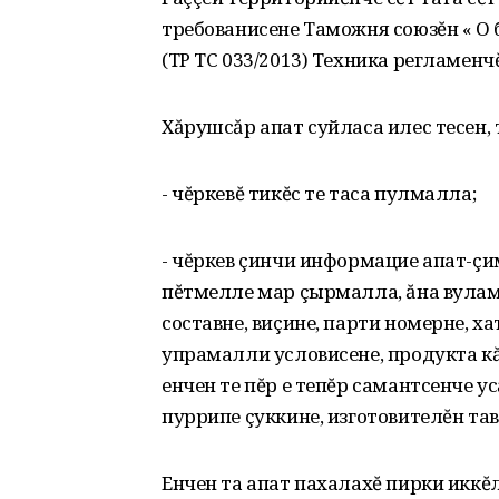
требованисене Таможня союзĕн « О
(ТР ТС 033/2013) Техника регламенч
Хăрушсăр апат суйласа илес тесен,
- чĕркевĕ тикĕс те таса пулмалла;
- чĕркев çинчи информацие апат-ç
пĕтмелле мар çырмалла, ăна вулам
составне, виçине, парти номерне, х
упрамалли условисене, продукта кă
енчен те пĕр е тепĕр самантсенче 
пуррипе çуккине, изготовителĕн та
Енчен та апат пахалахĕ пирки иккĕ