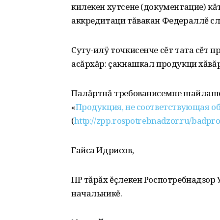
килекен хутсене (документацие) кă
аккредитаци тăвакан Федераллĕ служ
Суту-илÿ точкисенче сĕт тата сĕт 
асăрхăр: çакнашкал продукци хăвă
Палăртнă требованисемпе шайлашс
«
Продукция, не соответствующая о
(
http://zpp.rospotrebnadzor.ru/badpro
Гайса Идрисов,
ПР тăрăх ĕçлекен Роспотребнадзор
начальникĕ.