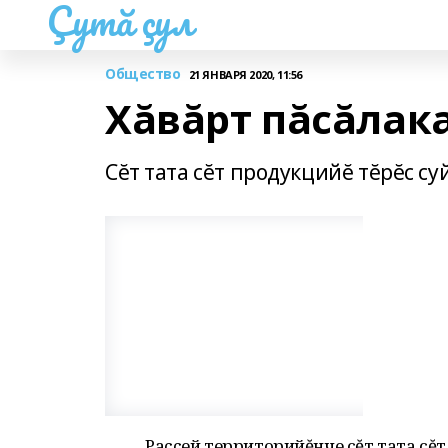
Çутă çул
Общество
21 ЯНВАРЯ 2020, 11:56
Хăвăрт пăсăлак
Сĕт тата сĕт продукцийĕ тĕрĕс с
Раççей территорийĕнче сĕт тата сĕ