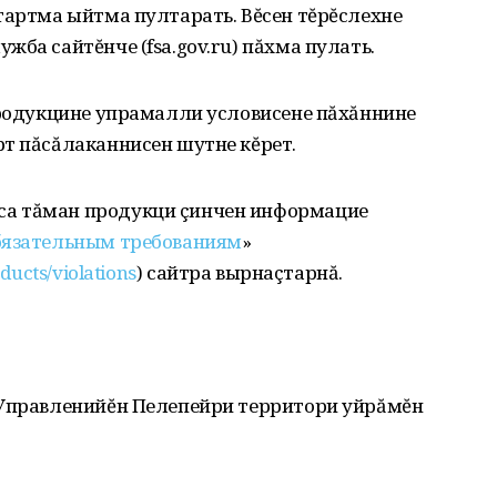
тартма ыйтма пултарать. Вĕсен тĕрĕслехне
ба сайтĕнче (fsa.gov.ru) пăхма пулать.
продукцине упрамалли условисене пăхăннине
рт пăсăлаканнисен шутне кĕрет.
а тăман продукци çинчен информацие
бязательным требованиям
»
ducts/violations
) сайтра вырнаçтарнă.
 Управленийĕн Пелепейри территори уйрăмĕн