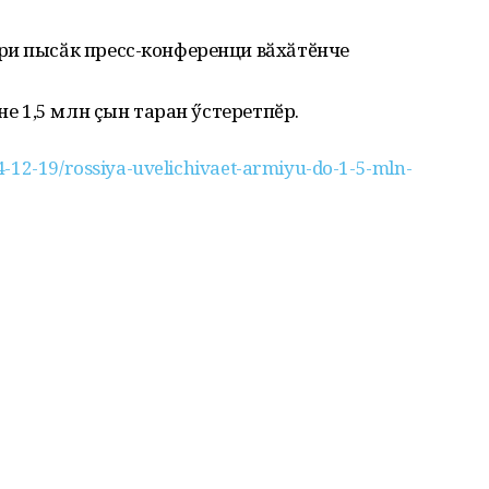
ри пысӑк пресс-конференци вӑхӑтӗнче
не 1,5 млн çын таран ӳстеретпӗр.
4-12-19/rossiya-uvelichivaet-armiyu-do-1-5-mln-