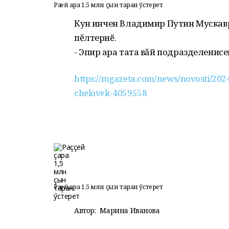
Раҫҫей ҫара 1,5 млн çын таран ӳстерет
Кун ҫинчен Владимир Путин Мускав
пӗлтернӗ.
- Эпир ҫара тата вӑй подразделенисе
https://mgazeta.com/news/novosti/202
chelovek-4059558
Раҫҫей ҫара 1,5 млн çын таран ӳстерет
Автор:
Марина Иванова