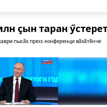
 млн çын таран ӳстере
каври пысӑк пресс-конференци вӑхӑтӗнче