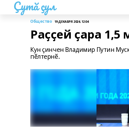
Çутă çул
Общество
19 ДЕКАБРЯ 2024, 12:04
Раҫҫей ҫара 1,5
Кун ҫинчен Владимир Путин Мус
пӗлтернӗ.