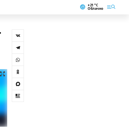
+21 °С
Облачно
т