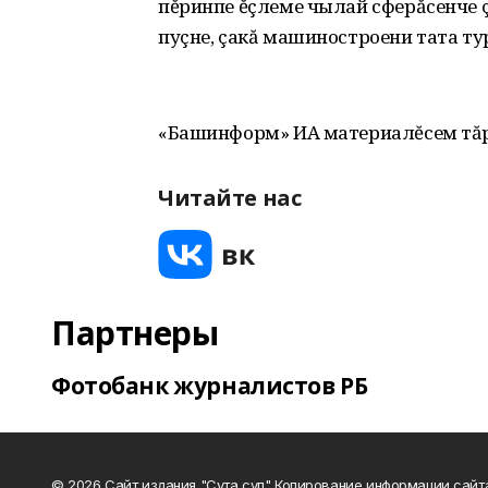
пĕринпе ĕçлеме чылай сферăсенче 
пуçне, çакă машиностроени тата ту
«Башинформ» ИА материалĕсем тăр
Читайте нас
Партнеры
Фотобанк журналистов РБ
© 2026 Сайт издания "Сута сул" Копирование информации сайт