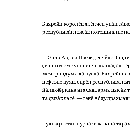
Бахрейн королĕн ятĕнчен унăн тăв
республикăн пысăк потенциалне па
— Эпир Раççей Президенчĕпе Влади
çĕршывсем хушшинче пурнăçăн тĕр
меморандум алă пуснă. Бахрейнпа 
нефтьпе пуян, сирĕн республика пи
йăли-йĕркине аталантарма пысăк т
та çывăхлатĕ, — тенĕ Абдулрахман
Пушкăртстан пуçлăхе каланă тăрăх,