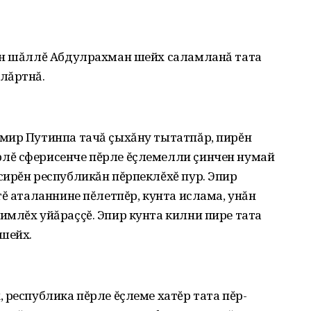
ан шăллĕ Абдулрахман шейх саламланă тата
лăртнă.
мир Путинпа тачă çыхăну тытатпăр, пирĕн
лĕ сферисенче пĕрле ĕçлемелли çинчен нумай
сирĕн республикăн пĕрпеклĕхĕ пур. Эпир
тĕ аталаннине пĕлетпĕр, кунта ислама, унăн
имлĕх уйăраççĕ. Эпир кунта килни пире тата
 шейх.
 республика пĕрле ĕçлеме хатĕр тата пĕр-