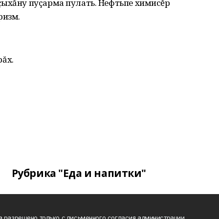
çыхăну пуçарма пулать. Нефтьпе химисĕр
ризм.
ăх.
Рубрика "Еда и напитки"
а разрешено только с письменного согласия администрации.