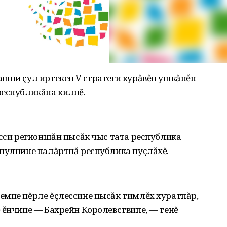
ашни çул иртекен V стратеги курăвĕн ушкăнĕн
республикăна килнĕ.
есси регионшăн пысăк чыс тата республика
 пулнине палăртнă республика пуçлăхĕ.
емпе пĕрле ĕçлессине пысăк тимлĕх хуратпăр,
 ĕнчипе — Бахрейн Королевствипе, — тенĕ