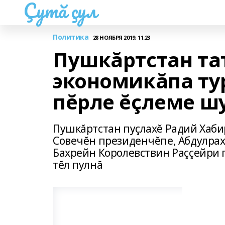
Çутă çул
Политика
28 НОЯБРЯ 2019, 11:23
Пушкăртстан та
экономикăпа ту
пĕрле ĕçлеме ш
Пушкăртстан пуçлахĕ Радий Хаби
Совечĕн президенчĕпе, Абдулра
Бахрейн Королевствин Раççейри 
тĕл пулнă