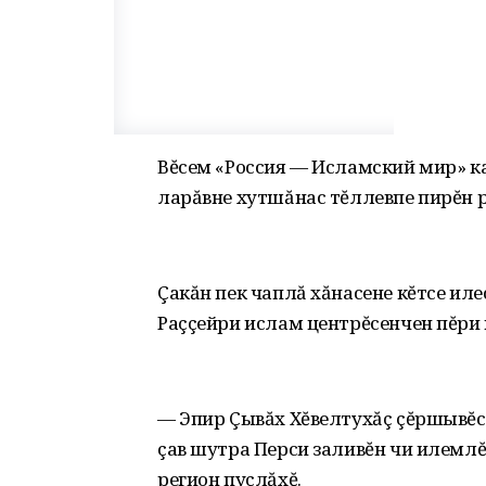
Вĕсем «Россия — Исламский мир» к
ларăвне хутшăнас тĕллевпе пирĕн 
Çакăн пек чаплă хăнасене кĕтсе ил
Раççейри ислам центрĕсенчен пĕри
— Эпир Çывăх Хĕвелтухăç çĕршывĕс
çав шутра Перси заливĕн чи илемлĕ
регион пуçлăхĕ.