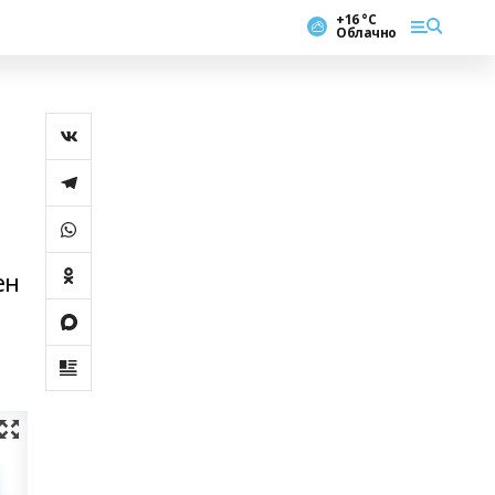
+16 °С
Облачно
ен