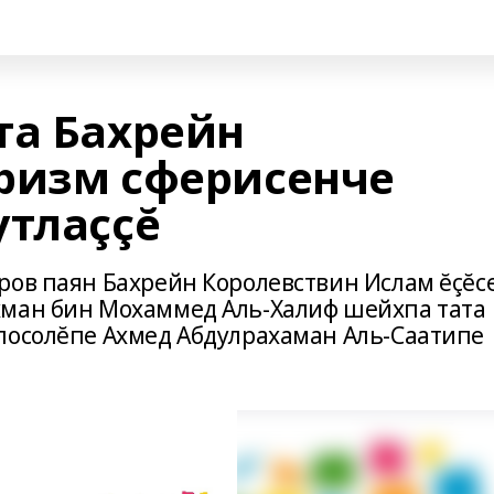
та Бахрейн
ризм сферисенче
утлаççĕ
ров паян Бахрейн Королевствин Ислам ĕçĕс
хман бин Мохаммед Аль-Халиф шейхпа тата
посолĕпе Ахмед Абдулрахаман Аль-Саатипе