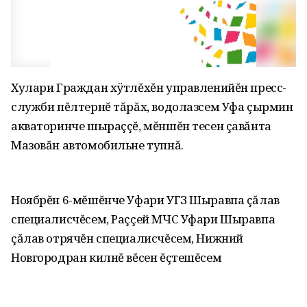
Хулари Граждан хÿтлĕхĕн управленийĕн пресс-
служби пĕлтернĕ тăрăх, водолазсем Уфа çырмин
акваторинче шыраççĕ, мĕншĕн тесен çавăнта
Мазовăн автомобильне тупнă.
Ноябрĕн 6-мĕшĕнче Уфари УГЗ Шыравпа çăлав
специалисчĕсем, Раççей МЧС Уфари Шыравпа
çăлав отрячĕн специалисчĕсем, Нижний
Новгородран килнĕ вĕсен ĕçтешĕсем