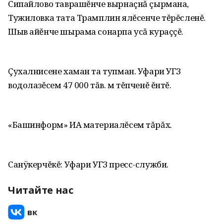
Сипайлово таврашĕнче вырнаçнă çырмана,
Тужиловка тата Трамплин ялĕсенче тĕрĕсленĕ.
Шыв айĕнче шырама сонарпа усă кураççĕ.
Çухалнисене хаман та тупман. Уфари УГЗ
водолазĕсем 47 000 тăв. м тĕпченĕ ĕнтĕ.
«Башинформ» ИА материалĕсем тăрăх.
Санÿкерчĕкĕ: Уфари УГЗ пресс-служби.
Читайте нас