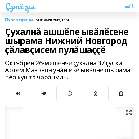
Çутă çул
Пулса иртни
6 НОЯБРЯ 2019, 10:51
Çухалнă ашшĕпе ывăлĕсене
шырама Нижний Новгород
çăлавçисем пулăшаççĕ
Октябрĕн 26-мĕшĕнче çухалнă 37 çулхи
Артем Мазовпа унăн икĕ ывăлне шырама
пĕр кун та чарăнман.