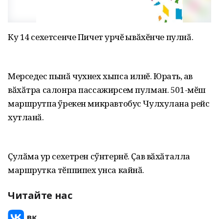
Ку 14 сехетсенче Пичет ҫурчӗ ҫывӑхӗнче пулнӑ.
Мерседес пынӑ чухнех хыпса илнӗ. Юрать, ҫав
вӑхӑтра салонра пассажирсем пулман. 501-мӗш
маршрутпа ҫӳрекен микравтобус Чулхулана рейс
хутланӑ.
Ҫулӑма ҫур сехетрен сӳнтернӗ. Ҫав вӑхӑталла
маршрутка тӗппипех ҫунса кайнӑ.
Читайте нас