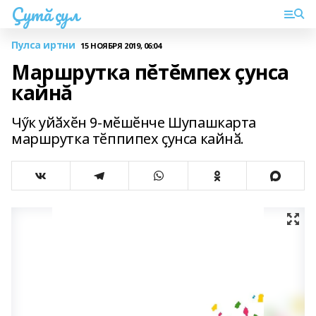
Çутă çул
Пулса иртни
15 НОЯБРЯ 2019, 06:04
Маршрутка пĕтĕмпех çунса
кайнă
Чӳк уйӑхӗн 9-мӗшӗнче Шупашкарта
маршрутка тӗппипех ҫунса кайнӑ.