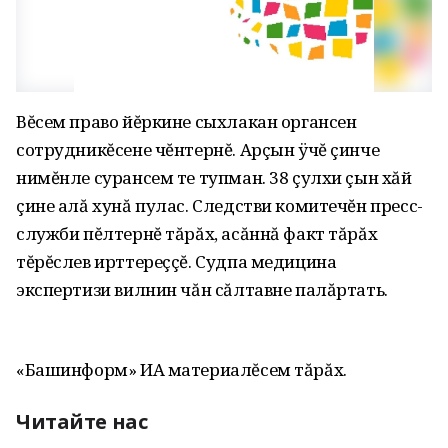
Вĕсем право йĕркине сыхлакан органсен
сотрудникĕсене чĕнтернĕ. Арçын ÿчĕ çинче
нимĕнле сурансем те тупман. 38 çулхи çын хăй
çине алă хунă пулас. Следстви комитечĕн пресс-
служби пĕлтернĕ тăрăх, асăннă факт тăрăх
тĕрĕслев ирттереççĕ. Судпа медицина
экспертизи вилнин чăн сăлтавне палăртать.
«Башинформ» ИА материалĕсем тăрăх.
Читайте нас