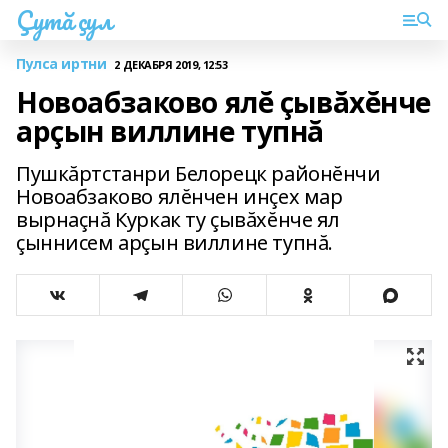
Çутă çул
Пулса иртни
2 ДЕКАБРЯ 2019, 12:53
Новоабзаково ялĕ çывăхĕнче
арçын виллине тупнă
Пушкăртстанри Белорецк районĕнчи
Новоабзаково ялĕнчен инçех мар
вырнаçнă Куркак ту çывăхĕнче ял
çыннисем арçын виллине тупнă.