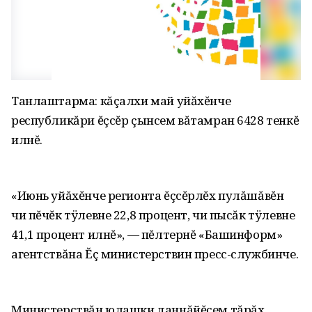
Танлаштарма: кăçалхи май уйăхĕнче
республикăри ĕçсĕр çынсем вăтамран 6428 тенкĕ
илнĕ.
«Июнь уйăхĕнче регионта ĕçсĕрлĕх пулăшăвĕн
чи пĕчĕк тÿлевне 22,8 процент, чи пысăк тÿлевне
41,1 процент илнĕ», — пĕлтернĕ «Башинформ»
агентствăна Ĕç министерствин пресс-службинче.
Министерствăн юлашки даннăйĕсем тăрăх,