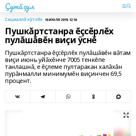
Çутă çул
Социаллă хÿтлĕх
16 ИЮЛЯ 2019, 12:16
Пушкăртстанра ĕçсĕрлĕх
пулăшăвĕн виçи ÿснĕ
Пушкăртстанра ĕçсĕрлĕх пулăшăвĕн вăтам
виçи июнь уйăхĕнче 7005 тенкĕпе
танлашнă, е ĕçлеме пултаракан халăхăн
пурăнмалли минимумĕн виçинчен 69,5
процент.