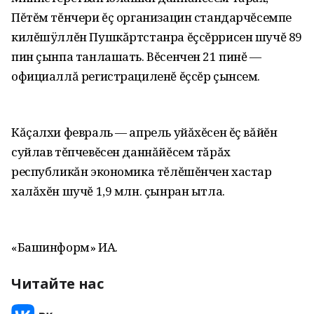
Пĕтĕм тĕнчери ĕç организацин стандарчĕсемпе
килĕшÿллĕн Пушкăртстанра ĕçсĕррисен шучĕ 89
пин çынпа танлашать. Вĕсенчен 21 пинĕ —
официаллă регистрациленĕ ĕçсĕр çынсем.
Кăçалхи февраль — апрель уйăхĕсен ĕç вăйĕн
суйлав тĕпчевĕсен даннăйĕсем тăрăх
республикăн экономика тĕлĕшĕнчен хастар
халăхĕн шучĕ 1,9 млн. çынран ытла.
«Башинформ» ИА.
Читайте нас