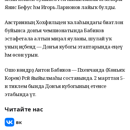
Янис Бефус һәм Игорь Ларионов лайыҡ булды.
Австрияның Хохфильцен ҡалаһындағы биатлон
буйынса донъя чемпионатында Бабиков
эстафетала алтын миҙал яуланы, шулай уҡ
уның иҫәбендә — Донъя кубогы этаптарында еңеү
һәм өсөн урын.
Ошо көндәрҙә Антон Бабиков — Пхенчанда (Көньяҡ
Корея) Рәсәй йыйылмаһы составында. 2 марттан 5-
нә тиклем бында Донъя кубогының етенсе
этабында үтә.
Читайте нас