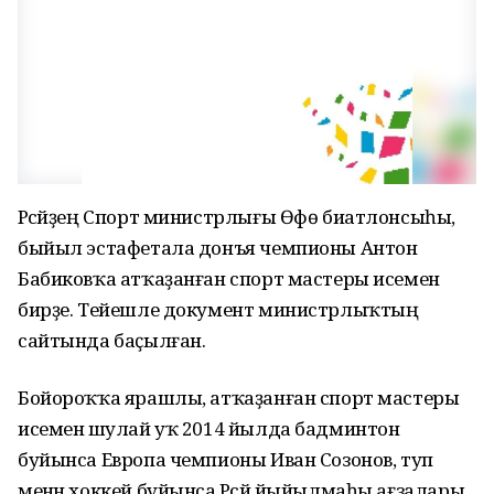
Рәсәйҙең Спорт министрлығы Өфө биатлонсыһы,
быйыл эстафетала донъя чемпионы Антон
Бабиковҡа атҡаҙанған спорт мастеры исемен
бирҙе. Тейешле документ министрлыҡтың
сайтында баҫылған.
Бойороҡҡа ярашлы, атҡаҙанған спорт мастеры
исеменә шулай уҡ 2014 йылда бадминтон
буйынса Европа чемпионы Иван Созонов, туп
менән хоккей буйынса Рәсәй йыйылмаһы ағзалары