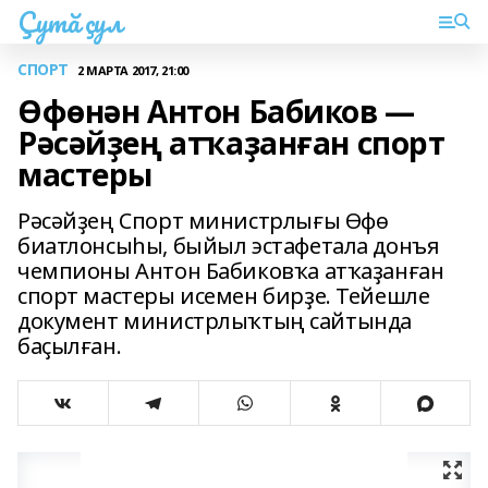
Çутă çул
СПОРТ
2 МАРТА 2017, 21:00
Өфөнән Антон Бабиков —
Рәсәйҙең атҡаҙанған спорт
мастеры
Рәсәйҙең Спорт министрлығы Өфө
биатлонсыһы, быйыл эстафетала донъя
чемпионы Антон Бабиковҡа атҡаҙанған
спорт мастеры исемен бирҙе. Тейешле
документ министрлыҡтың сайтында
баҫылған.