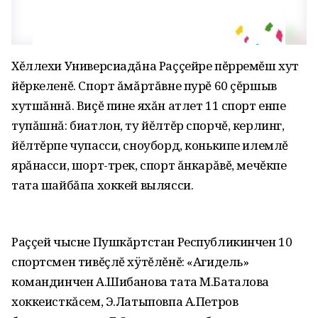
Хĕллехи Универсиадăна Раççейре пĕрремĕш хут
йĕркеленĕ. Спорт ăмăртăвне пурĕ 60 çĕршыв
хутшăннă. Виçĕ пине яхăн атлет 11 спорт енӗпе
тупăшнă: биатлон‚ ту йĕлтĕр спорчĕ‚ керлинг‚
йĕлтĕрпе чупасси‚ сноуборд‚ конькипе илемлĕ
ярăнасси‚ шорт-трек‚ спорт ăнкарăвĕ‚ мечĕкпе
тата шайбăпа хоккей вылясси.
Раççей чысне Пушкăртстан Республикинчен 10
спортсмен тивĕçлĕ хÿтĕлĕнĕ: «Агидель»
командинчен А.Шибанова тата М.Баталова
хоккеисткăсем‚ Э.Латыповпа А.Петров