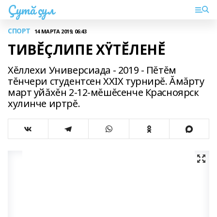
Çутă çул
СПОРТ
14 МАРТА 2019, 06:43
ТИВĔÇЛИПЕ ХŸТĔЛЕНĔ
Хĕллехи Универсиада - 2019 - Пĕтĕм
тĕнчери студентсен ХХIХ турнирĕ. Ăмăрту
март уйăхĕн 2-12-мĕшĕсенче Красноярск
хулинче иртрĕ.