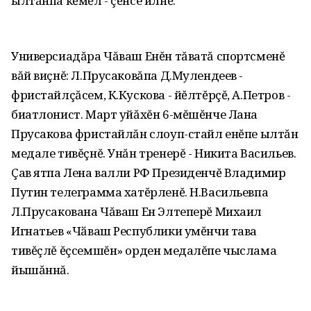
ылтăнпа кĕмĕл - çĕнсе илнĕ.
Универсиадăра Чăваш Енĕн тăватă спортсменĕ
вăй виçнĕ: Л.Прусаковăпа Д.Мулендеев -
фристайлçăсем, К.Кускова - йĕлтĕрçĕ, А.Петров -
биатлонист. Март уйăхĕн 6-мĕшĕнче Лана
Прусакова фристайлăн слоуп-стайл енĕпе ылтăн
медале тивĕçнĕ. Унăн тренерĕ - Никита Васильев.
Çав ятпа Лена валли РФ Президенчĕ Владимир
Путин телеграмма хатĕрленĕ. Н.Васильевпа
Л.Прусакована Чăваш Ен Элтеперĕ Михаил
Игнатьев «Чӑваш Республики умĕнчи тава
тивĕçлĕ ĕçсемшĕн» орден медалĕпе чыслама
йышăннă.