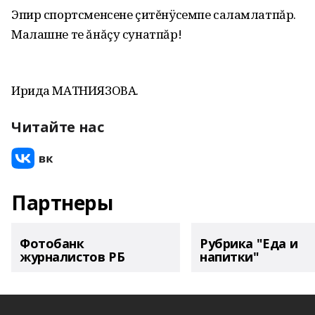
Эпир спортсменсене çитĕнÿсемпе саламлатпăр.
Малашне те ăнăçу сунатпăр!
Ирида МАТНИЯЗОВА.
Читайте нас
Партнеры
Фотобанк
Рубрика "Еда и
журналистов РБ
напитки"