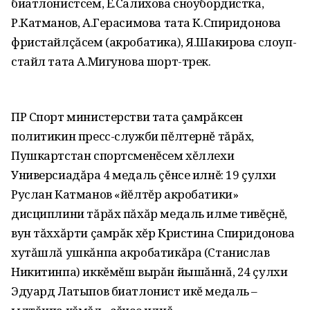
биатлонистсем‚ Е.Салихова сноубордистка‚
Р.Катманов‚ А.Герасимова тата К.Спиридонова
фристайлçăсем (акробатика), Я.Шакирова слоуп-
стайл тата А.Мигунова шорт-трек.
ПР Спорт министерстви тата çамрăксен
политикин пресс-служби пĕлтернĕ тăрăх‚
Пушкартстан спортсменĕсем хĕллехи
Универсиадăра 4 медаль çĕнсе илнĕ: 19 çулхи
Руслан Катманов «йĕлтĕр акробатики»
дисциплини тăрăх пăхăр медаль илме тивĕçнĕ‚
вун тăххăрти çамрăк хĕр Кристина Спиридонова
хутăшлă ушкăнпа акробатикăра (Станислав
Никитинпа) иккĕмĕш вырăн йышăннă‚ 24 çулхи
Эдуард Латыпов биатлонист икĕ медаль –