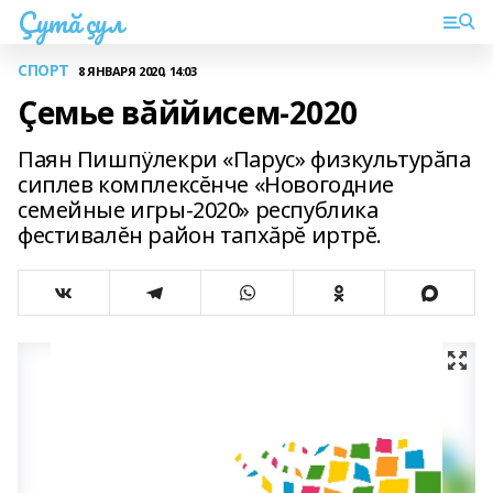
Çутă çул
СПОРТ
8 ЯНВАРЯ 2020, 14:03
Çемье вăййисем-2020
Паян Пишпÿлекри «Парус» физкультурăпа
сиплев комплексĕнче «Новогодние
семейные игры-2020» республика
фестивалĕн район тапхăрĕ иртрĕ.