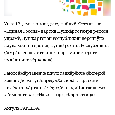
Унта 13 çемье команди хутшăнчĕ. Фестивале
«Единая Россия» партин Пушкăртстанри регион
уйрăмĕ, Пушкăртстан Республикин Вĕрентÿпе
наука министерстви, Пушкăртстан Республикин
Çамрăксен политикипе спорт министерстви
пулăшнипе йĕркеленĕ.
Район ăмăртăвĕнче шкул тапхăрĕнче çĕнтернĕ
командăсем тупăшрĕç. «Хаваслă стартсем»
пилĕк тапхăртан тăчĕç: «Çĕлен», «Пингвинсем»,
«Гимнастика», «Навигатор», «Каракатица».
Айгуль ГАРЕЕВА.