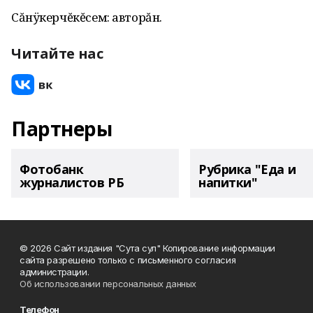
Сăнÿкерчĕкĕсем: авторăн.
Читайте нас
Партнеры
Фотобанк
Рубрика "Еда и
журналистов РБ
напитки"
© 2026 Сайт издания "Сута сул" Копирование информации
сайта разрешено только с письменного согласия
администрации.
Об использовании персональных данных
Телефон