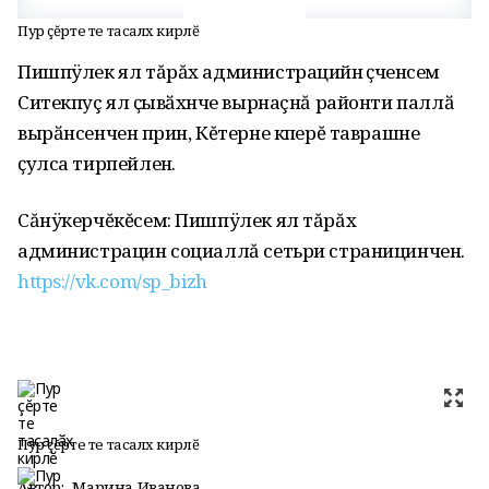
Пур çĕрте те тасалӑх кирлӗ
Пишпÿлек ял тăрăх администрацийӗн ӗҫченӗсем
Ситекпуç ялӗ ҫывӑхӗнче вырнаçнă районти паллӑ
вырӑнсенчен пӗрин, Кĕтерне кӗперĕ таврашне
ҫулса тирпейленӗ.
Сăнÿкерчĕкĕсем: Пишпÿлек ял тăрăх
администрацин социаллă сетьри страницинчен.
https://vk.com/sp_bizh
Пур çĕрте те тасалӑх кирлӗ
Автор:
Марина Иванова