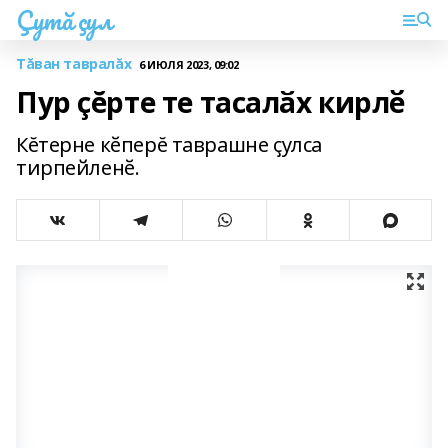
Çутă çул
Тăван тавралăх
6 ИЮЛЯ 2023, 09:02
Пур çĕрте те тасалӑх кирлӗ
Кĕтерне кӗперĕ таврашне ҫулса
тирпейленӗ.