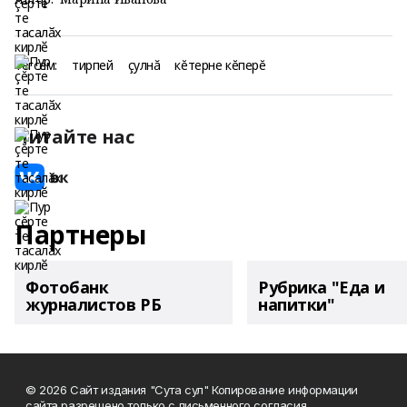
Тегсем:
тирпей
çулнă
кĕтерне кĕперĕ
Читайте нас
Партнеры
Фотобанк
Рубрика "Еда и
журналистов РБ
напитки"
© 2026 Сайт издания "Сута сул" Копирование информации
сайта разрешено только с письменного согласия