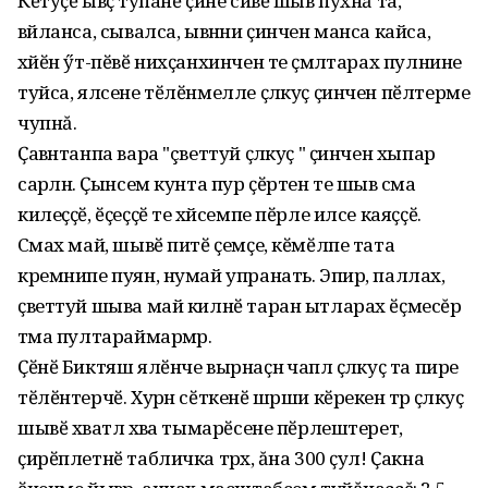
Кӗтӳҫӗ ывӑҫ тупанӗ ҫине сивӗ шыв пухнă та,
вӑйланса, сывалса, ывӑнни ҫинчен манса кайса,
хӑйӗн ӳт-пӗвӗ нихҫанхинчен те ҫӑмӑлтарах пулнине
туйса, ялсене тӗлӗнмелле ҫӑлкуҫ ҫинчен пӗлтерме
чупнă.
Ҫавӑнтанпа вара "çветтуй ҫӑлкуҫ " ҫинчен хыпар
сарӑлнӑ. Ҫынсем кунта пур ҫӗртен те шыв ӑсма
килеҫҫӗ, ӗҫеҫҫӗ те хӑйсемпе пӗрле илсе каяҫҫӗ.
Сӑмах май, шывӗ питӗ ҫемҫе, кӗмӗлпе тата
кремнипе пуян, нумай упранать. Эпир, паллах,
ҫветтуй шыва май килнӗ таран ытларах ӗҫмесĕр
тӑма пултараймарӑмӑр.
Ҫӗнӗ Биктяш ялӗнче вырнаҫнӑ чаплӑ ҫӑлкуҫ та пире
тӗлӗнтерчӗ. Хурӑн сӗткенӗ шӑрши кӗрекен тӑрӑ ҫӑлкуҫ
шывӗ хӑватлӑ хӑва тымарӗсене пӗрлештерет,
ҫирӗплетнӗ табличка тӑрӑх, ăна 300 ҫул! Ҫакна