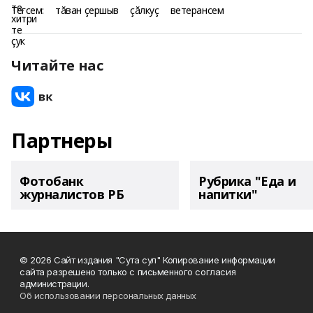
Тегсем:
тăван çершыв
çăлкуç
ветерансем
Читайте нас
Партнеры
Фотобанк
Рубрика "Еда и
журналистов РБ
напитки"
© 2026 Сайт издания "Сута сул" Копирование информации
сайта разрешено только с письменного согласия
администрации.
Об использовании персональных данных