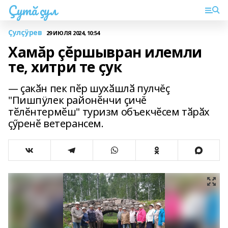
Çутă çул
Çулçÿрев
29 ИЮЛЯ 2024, 10:54
Хамăр çĕршывран илемли
те, хитри те ҫук
— çакӑн пек пӗр шухӑшлӑ пулчĕç
"Пишпÿлек районӗнчи çичĕ
тӗлӗнтермӗш" туризм объекчӗсем тӑрӑх
ҫӳренӗ ветерансем.