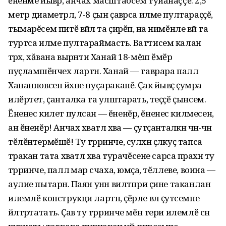
ӗненме йывӑр, анчах масштабсем туйăнаççĕ: 2,5
метр диаметрлӑ, 7-8 ҫын ҫавӑрса илме пултараҫҫӗ,
тымарӗсем питӗ вӑйлӑ та ҫирӗп, ӑна нимӗнле вӑй та
туртса илме пултараймасть. Ваттисем каланӑ
тӑрӑх, хăвана вырӑнти Ханай 18-мĕш ӗмӗр
пуҫламӑшӗнчех лартнӑ. Ханай — таврара паллӑ
Хананновсен йӑхне пуçараканĕ. Ҫак йывӑҫ ҫумӑра
илӗртет, ҫанталӑка та улӑштарать, теҫҫӗ ҫынсем.
Ӗненес килет пулсан — ӗненӗр, ӗненес килмесен,
ан ӗненӗр! Анчах хӑватлӑ хӑва — ҫутҫанталӑкӑн чӑн-чӑн
тӗлӗнтермӗшӗ! Ту тӑрринче, сулхӑн ҫӑлкуҫ тапса
тӑракан тата хӑватлӑ хӑва турачӗсене сарса пӑрахнӑ ту
тӑрринче, паллӑ мар ӑсчаха, юмӑҫа, тӗллеве, воина —
аулие пытарнӑ. Паян унӑн вилтӑпри ҫине таканланӑ
илемлӗ конструкци лартнӑ, ҫӗрле вӑл ҫутӑсемпе
йӑлтӑртатать. Ҫав ту тӑрринче мӗн тери илемлӗ сӑн