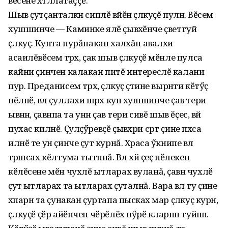
вĕсене хӑтлӑлатаççĕ.
Шыв ҫутҫанталӑкӑн сиплӗ вӑйӗн ҫӑлкуҫӗ пулнӑ. Вӗсем
хушшинче — Каминке ялӗ ҫывӑхӗнче ҫветтуй
ҫӑлкуҫ. Кунта пурăнакан халӑхăн авалхи
асаилӗвӗсем тӑрӑх, ҫак шыв ҫӑлкуҫӗ мӗнле пулса
кайни ҫинчен калакан питӗ интереслӗ калани
пур. Преданисем тӑрӑх, ҫӑлкуҫ ӑҫтине вырӑнти кӗтӳҫ
пӗлнӗ, вӑл ҫуллахи шӑрӑх кун хушшинче ҫав тери
ывӑннӑ, ҫавӑнпа та унӑн ҫав тери сивӗ шыв ӗҫес, вӑй
пухас килнӗ. Ҫулҫӳревҫӗ ҫывӑхри сӑрт ҫине пӑхса
илнӗ те ун ҫинче ҫутӑ курнă. Хӑраса ӳкнипе вӑл
тӑрӑшсах кӗлтума тытӑннă. Вӑл хӑй ҫеҫ пӗлекен
кӗлӗсене мӗн чухлӗ ытларах вуланă, ҫавӑн чухлӗ
ҫутӑ ытларах та ытларах ҫуталнă. Вара вӑл ту ҫине
хӑпарнӑ та ҫунакан ҫуртапа пысӑках мар ҫӑлкуҫ курнӑ,
ҫӑлкуҫӗ ҫӗр айӗнчен чӗрӗлӗх нӳрӗ кӑларнӑн туйӑннӑ.