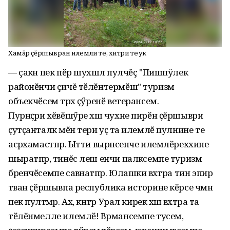
Хамăр çĕршывран илемли те, хитри те ҫук
— çакӑн пек пӗр шухӑшлӑ пулчĕç "Пишпÿлек
районӗнчи çичĕ тӗлӗнтермӗш" туризм
объекчӗсем тӑрӑх ҫӳренӗ ветерансем.
Пурнӑҫри хӗвӗшӳре хӑш чухне пирӗн ҫӗршыври
ҫутҫанталӑк мӗн тери уҫӑ та илемлӗ пулнине те
асӑрхамастпӑр. Ытти вырӑнсенче илемлӗреххине
шыратпӑр, тинӗс леш енчи палӑксемпе туризм
бренчӗсемпе савӑнатпӑр. Юлашки вӑхӑтра тин эпир
тӑван ҫӗршывпа республика историне кӗрсе чӑмнӑ
пек пултӑмӑр. Ах, кӑнтӑр Урал кирек хӑш вӑхӑтра та
тӗлӗнмелле илемлӗ! Вӑрмансемпе тусем,