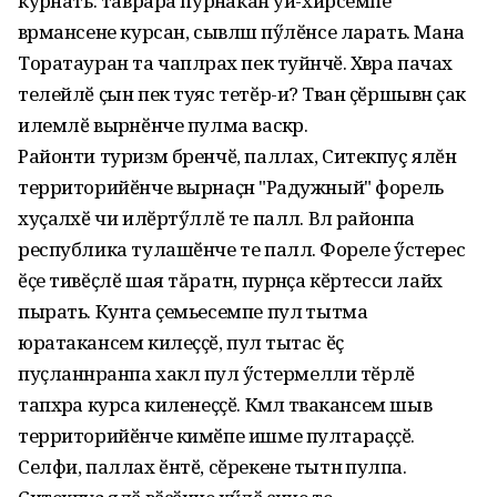
курӑнать: таврара пурӑнакан уй-хирсемпе
вӑрмансене курсан, сывлӑш пӳлӗнсе ларать. Мана
Торатауран та чаплӑрах пек туйӑнчӗ. Хӑвӑра пачах
телейлӗ ҫын пек туяс тетӗр-и? Тӑван ҫӗршывӑн ҫак
илемлӗ вырӑнӗнче пулма васкӑр.
Районти туризм бренчӗ, паллах, Ситекпуç ялĕн
территорийӗнче вырнаҫнӑ "Радужный" форель
хуҫалӑхӗ чи илӗртӳллӗ те паллӑ. Вӑл районпа
республика тулашӗнче те паллӑ. Фореле ӳстерес
ӗҫе тивӗҫлӗ шая тăратнӑ, пурнӑҫа кӗртесси лайӑх
пырать. Кунта ҫемьесемпе пулӑ тытма
юратакансем килеҫҫӗ, пулӑ тытас ӗҫ
пуҫланнӑранпа хаклӑ пулӑ ӳстермелли тӗрлӗ
тапхӑра курса киленеҫҫӗ. Кӑмӑл тӑвакансем шыв
территорийӗнче кимӗпе ишме пултараҫҫӗ.
Селфи, паллах ӗнтӗ, сӗрекене тытнӑ пулӑпа.