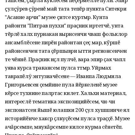
ташӑсем, çырла кукӑлĕсем пӗҫермелле пулнӑ. Эпир
çулçÿрев çÿренĕ май тата тепӗр пункта Ситекри
"Асанне арчи" музее çитсе куртӑмӑр. Кунта
районти "Питрав пуххи" праҫник иртетчĕ, унта
тӗрлӗ халӑх пурӑнакан вырӑнсенчи чӑваш фольклор
ансамблӗсене пирӗн районтан ҫеҫ мар, кӳршӗ
районсенчен тата ҫӗршыври ытти регионсенчен
те чӗннӗ. Праҫник ӑнӑҫлӑ пулчĕ, вара эпир ҫак чаплӑ
уява курса тӑракансем пулса тӑтӑмӑр. Уйрӑмах
таврапĕлÿ энтузиачӗсене — Иванпа Людмила
Григорьевсен ҫемйине пула йӗркеленӗ музее
кӗрсе тухнине палӑртас килет. Хальхи материал,
интереслӗ тематика экспозицийӗсем, чӑн-чӑн
экспонатсен йышӗ юлашки 200 ҫул хушшинче ял
историйӗнче хаксӑр ҫӑлкуҫӗсем пулса тӑраҫҫӗ. Музее
ачăрсемпе, мӑнукăрсемпе килсе курма сӗнетӗп.