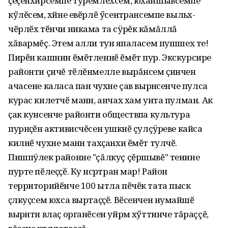
ҫеҫенхирсемпе тӳремлӗхсем, юханшывсемпе
кӳлӗсем, хӑйне евӗрлӗ ӳсентӑрансемпе выльӑх-
чӗрлӗх тӗнчи никама та сÿрĕк кăмăллă
хăвармĕç. Этем алли тунӑ япаласем пушшех те!
Пирӗн кашнин ӗмӗтленнӗ ӗмӗт пур. Экскурсире
районти çичĕ тӗлӗнмелле вырăнсем ҫинчен
ачасене каласа панӑ чухне çав вырӑнсенче пулса
курас килетчӗ манӑн, анчах хам унта пулман. Акӑ
ҫак кунсенче районти обществӑпа культура
пурнӑҫӗн активисчӗсен ушкӑнӗ çулçÿреве кайса
килнӗ чухне манӑн тахҫанхи ӗмӗт тулчӗ.
Пишпÿлек районне "çăлкуç çĕршывĕ" тенине
пурте пӗлеҫҫӗ. Ку ӑнсӑртран мар! Район
территорийӗнче 100 ытла пӗчӗк тата пысӑк
ҫӑлкуҫсем юхса выртаҫҫӗ. Вӗсенчен нумайӑшӗ
вырӑнти влаҫ органӗсен уйрӑм хӳттинче тăраççĕ,