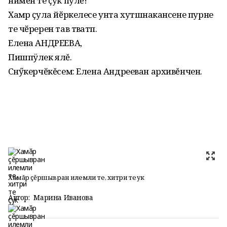
нимӗн те ҫук пулӗ!
Хамӑр ҫула йӗркелесе унта хутшӑнакансене пурне
те чӗререн тав тӑватӑп.
Елена АНДРЕЕВА,
Пишпÿлек ялĕ.
Сӑнӳкерчӗкĕсем: Елена Андрееван архивĕнчен.
Хамăр çĕршывран илемли те, хитри те ҫук
Автор:
Марина Иванова