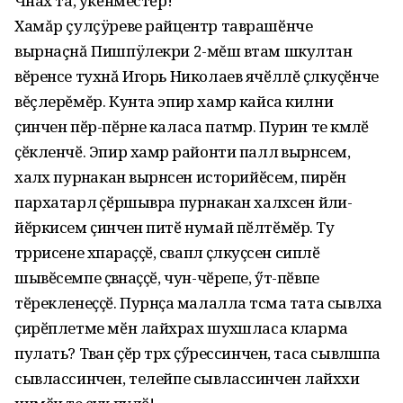
Чӑнах та, ӳкӗнместӗр!
Хамăр çулçÿреве райцентр таврашӗнче
вырнаçнă Пишпÿлекри 2-мĕш вӑтам шкултан
вӗренсе тухнă Игорь Николаев ячӗллĕ ҫӑлкуҫӗнче
вĕçлерĕмĕр. Кунта эпир хамӑр кайса килни
ҫинчен пӗр-пӗрне каласа патӑмӑр. Пурин те кӑмӑлӗ
ҫӗкленчӗ. Эпир хамӑр районти паллӑ вырӑнсем,
халӑх пурӑнакан вырӑнсен историйӗсем, пирӗн
пархатарлӑ ҫӗршывра пурӑнакан халӑхсен йӑли-
йӗркисем ҫинчен питӗ нумай пӗлтӗмӗр. Ту
тӑррисене хӑпараҫҫӗ, сӑваплӑ ҫӑлкуҫсен сиплӗ
шывӗсемпе ҫӑвӑнаҫҫӗ, чун-чӗрепе, ӳт-пӗвпе
тӗрекленеҫҫӗ. Пурнӑҫа малалла тӑсма тата сывлӑха
ҫирӗплетме мӗн лайӑхрах шухӑшласа кӑларма
пулать? Тӑван ҫӗр тӑрӑх ҫӳрессинчен, таса сывлӑшпа
сывлассинчен, телейпе сывлассинчен лайӑххи