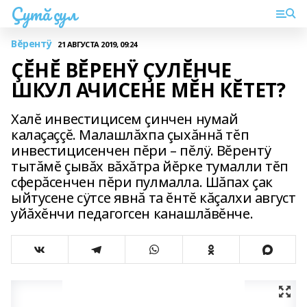
Çутă çул
Вĕрентÿ
21 АВГУСТА 2019, 09:24
ÇĔНĔ ВĔРЕНŸ ÇУЛĔНЧЕ
ШКУЛ АЧИСЕНЕ МĔН КĔТЕТ?
Халĕ инвестицисем çинчен нумай
калаçаççĕ. Малашлăхпа çыхăннă тĕп
инвестицисенчен пĕри – пĕлÿ. Вĕрентÿ
тытăмĕ çывăх вăхăтра йĕрке тумалли тĕп
сферăсенчен пĕри пулмалла. Шăпах çак
ыйтусене сÿтсе явнă та ĕнтĕ кăçалхи август
уйăхĕнчи педагогсен канашлăвĕнче.