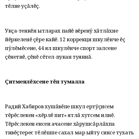
тĕлне уçăлĕç.
Укçа-тенкĕн ытларах пайĕ вĕренÿ хăтлăхне
йĕркеленĕ çĕре кайĕ. 12 коррекци шкулĕнче ĕç
пÿлĕмĕсене, 44 ял шкулĕнче спорт залсене
çĕнетнĕ, çĕнĕ сĕтел-пукан туяннă.
Çитменлĕхсене тĕп тумалла
Радий Хабиров хушăвĕпе шкул ертÿçисем
тĕрĕслекен «хĕрлĕ пит» ятлă хутсем илнĕ.
Тĕрĕслекен енсен ачасене хăрушсăрлăхпа
тивĕçтерес тĕлĕшпе сахал мар ыйту сиксе тухать