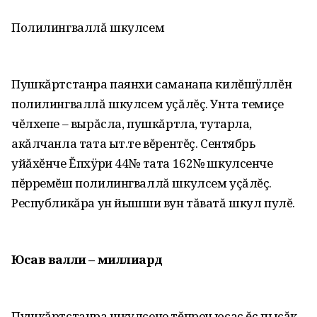
Полилингваллă шкулсем
Пушкăртстанра паянхи саманапа килĕшÿллĕн
полилингваллă шкулсем уçăлĕç. Унта темиçе
чĕлхепе – вырăсла, пушкăртла, тутарла,
акăлчанла тата ыт.те вĕрентĕç. Сентябрь
уйăхĕнче Ĕпхÿри 44№ тата 162№ шкулсенче
пĕрремĕш полилингваллă шкулсем уçăлĕç.
Республикăра ун йышши вун тăватă шкул пулĕ.
Юсав валли – миллиард
Пушкăртстанра шкулсене тĕпрен юсас ĕç пысăк