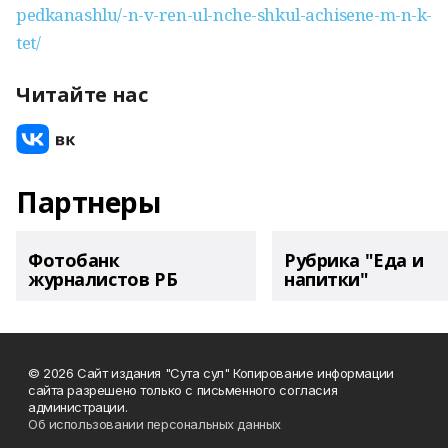
pedkanashlu/-n-v-ren-ul-nche-shkul-achisene-m-n-k-
tet/
Читайте нас
Партнеры
Фотобанк
Рубрика "Еда и
журналистов РБ
напитки"
© 2026 Сайт издания "Сута сул" Копирование информации
сайта разрешено только с письменного согласия
администрации.
Об использовании персональных данных