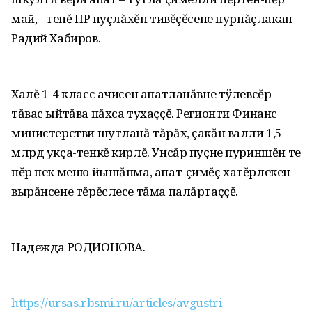
май, - тенĕ ПР пуçлăхĕн тивĕçĕсене пурнăçлакан
Радий Хабиров.
Халĕ 1-4 класс ачисен апатланăвне тÿлевсĕр
тăвас ыйтăва пăхса тухаççĕ. Регионти Финанс
министерстви шутланă тăрăх, çакăн валли 1,5
млрд укçа-тенкĕ кирлĕ. Унсăр пуçне пуриншĕн те
пĕр пек меню йышăнма, апат-çимĕç хатĕрлекен
вырăнсене тĕрĕслесе тăма палăртаççĕ.
Надежда РОДИОНОВА.
https://ursas.rbsmi.ru/articles/avgustri-