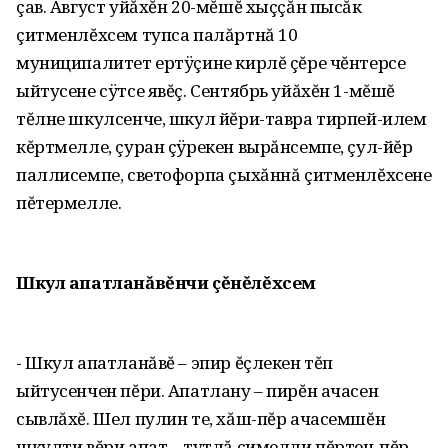
çав. Август уйăхĕн 20-мĕшĕ хыççăн пысăк
çитменлĕхсем тупса палăртнă 10
муниципалитет ертÿçине кирлĕ çĕре чĕнтерсе
ыйтусене сÿтсе явĕç. Сентябрь уйăхĕн 1-мĕшĕ
тĕлне шкулсенче, шкул йĕри-тавра тирпей-илем
кĕртмелле, çуран çÿрекен вырăнсемпе, çул-йĕр
паллисемпе, светофорпа çыхăннă çитменлĕхсене
пĕтермелле.
Шкул апатланăвĕнчи çĕнĕлĕхсем
- Шкул апатланăвĕ – эпир ĕçлекен тĕп
ыйтусенчен пĕри. Апатлану – пирĕн ачасен
сывлăхĕ. Шел пулин те, хăш-пĕр ачасемшĕн
шкулти вĕри апат – тутлă çимелли пĕртен-пĕр