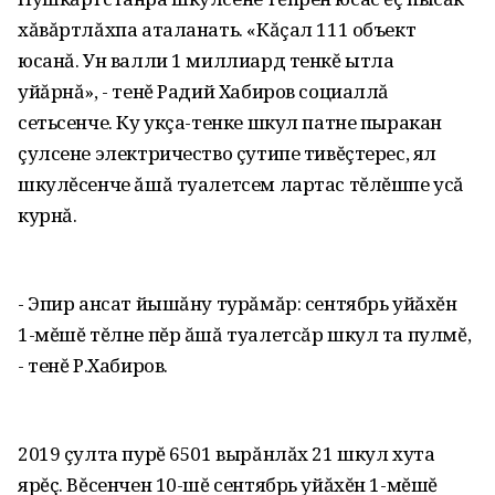
хăвăртлăхпа аталанать. «Кăçал 111 объект
юсанă. Ун валли 1 миллиард тенкĕ ытла
уйăрнă», - тенĕ Радий Хабиров социаллă
сетьсенче. Ку укçа-тенке шкул патне пыракан
çулсене электричество çутипе тивĕçтерес, ял
шкулĕсенче ăшă туалетсем лартас тĕлĕшпе усă
курнă.
- Эпир ансат йышăну турăмăр: сентябрь уйăхĕн
1-мĕшĕ тĕлне пĕр ăшă туалетсăр шкул та пулмĕ,
- тенĕ Р.Хабиров.
2019 çулта пурĕ 6501 вырăнлăх 21 шкул хута
ярĕç. Вĕсенчен 10-шĕ сентябрь уйăхĕн 1-мĕшĕ