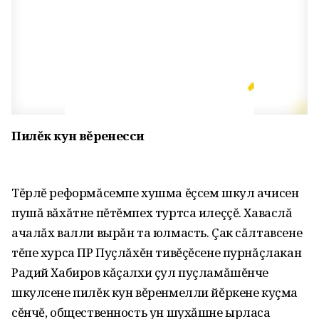
Пилĕк кун вĕренесси
Тĕрлĕ реформăсемпе хушма ĕçсем шкул ачисен
пушă вăхăтне пĕтĕмпех туртса илеççĕ. Хаваслă
ачалăх валли вырăн та юлмасть. Çак сăлтавсене
тĕпе хурса ПР Пуçлăхĕн тивĕçĕсене пурнăçлакан
Радий Хабиров кăçалхи çул пуçламăшĕнче
шкулсене пилĕк кун вĕренмелли йĕркене куçма
сĕнчĕ, общественность ун шухăшне ырласа