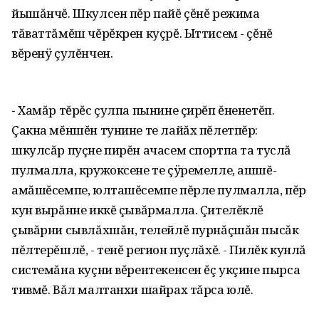
йышăнчĕ. Шкулсен пĕр пайĕ çĕнĕ режима
тăваттăмĕш чĕрĕкрен куçрĕ. Ыттисем - çĕнĕ
вĕренÿ çулĕнчен.
- Хамăр тĕрĕс çулпа пынине çирĕп ĕненетĕп.
Çакна мĕншĕн тунине те лайăх пĕлетпĕр:
шкулсăр пуçне пирĕн ачасем спортпа та туслă
пулмалла, кружоксене те çÿремелле, ашшĕ-
амăшĕсемпе, юлташĕсемпе пĕрле пулмалла, пĕр
кун вырăнне иккĕ çывăрмалла. Çителĕклĕ
çывăрни сывлăхшăн, телейлĕ пурнăçшăн пысăк
пĕлтерĕшлĕ, - тенĕ регион пуçлăхĕ. - Пилĕк кунлă
системăна куçни вĕрентекенсен ĕç укçине пырса
тивмĕ. Вăл малтанхи шайрах тăрса юлĕ.