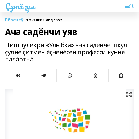
Çутă çул
Вĕрентÿ
3 ОКТЯБРЯ 2019, 10:57
Ача садĕнчи уяв
Пишпÿлекри «Улыбка» ача садĕнче шкул
çулне çитмен ĕçченĕсен професси кунне
палăртнă.