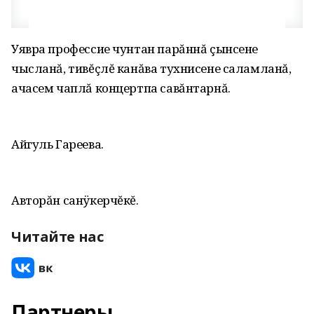
Уявра профессие чунтан парăннă çынсене
чысланă, тивĕçлĕ канăва тухнисене саламланă,
ачасем чаплă концертпа савăнтарнă.
Айгуль Гареева.
Авторăн санÿкерчĕкĕ.
Читайте нас
Партнеры