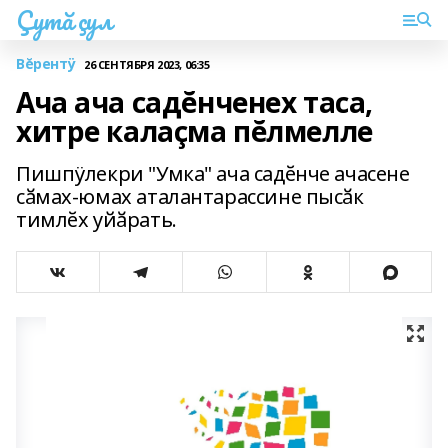
Çутă çул
Вĕрентÿ
26 СЕНТЯБРЯ 2023, 06:35
Ача ача садĕнченех таса,
хитре калаçма пĕлмелле
Пишпÿлекри "Умка" ача садӗнче ачасене
сӑмах-юмах аталантарассине пысӑк
тимлӗх уйӑрать.