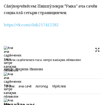
Сăнÿкерчĕкĕсем: Пишпÿлекри "Умка" ача сачӗн
социаллă сетьри страницинчен.
https://vk.com/club217412282
Ача ача садĕнченех таса, хитре калаçма пĕлмелле
Автор:
Марина Иванова
Тегсем:
ача сачĕ
логопед
тĕрĕслев
Читайте нас