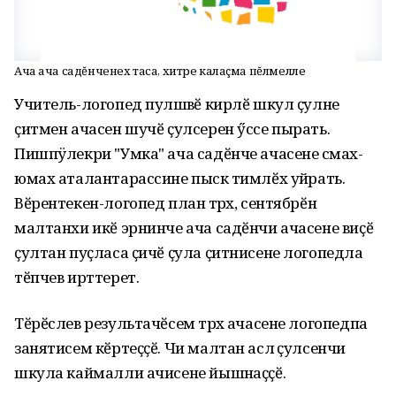
Ача ача садĕнченех таса, хитре калаçма пĕлмелле
Учитель-логопед пулӑшӑвӗ кирлӗ шкул ҫулне
ҫитмен ачасен шучӗ ҫулсерен ӳссе пырать.
Пишпÿлекри "Умка" ача садӗнче ачасене сӑмах-
юмах аталантарассине пысӑк тимлӗх уйӑрать.
Вӗрентекен-логопед план тӑрӑх, сентябрӗн
малтанхи икӗ эрнинче ача садӗнчи ачасене виҫӗ
ҫултан пуҫласа ҫичӗ ҫула ҫитнисене логопедла
тӗпчев ирттерет.
Тӗрӗслев результачӗсем тӑрӑх ачасене логопедпа
занятисем кӗртеҫҫӗ. Чи малтан аслӑ ҫулсенчи
шкула каймалли ачисене йышӑнаҫҫӗ.