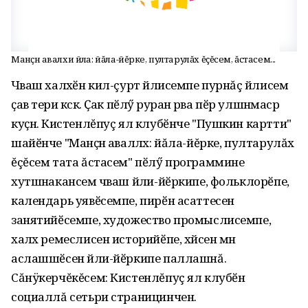
Манӑҫнӑ авалхи йӑла: йăла-йĕрке, пултарулăх ĕçĕсем, ăстасем...
Чӑваш халӑхӗн кил-çурт йӑлисемпе пурнăç йӑлисем
ҫав тери кӑсӑк. Ҫак пӗлӳ ӑруран ӑрӑва пӗр улшӑнмасӑр
куҫнӑ. Кистенлĕпуç ял клубӗнче "Пушкин картти"
шайӗнче "Манӑҫнӑ аваллӑх: йăла-йĕрке, пултарулăх
ĕçĕсем тата ăстасем" пӗлӳ программине
хутшӑнакансем чӑваш йӑли-йӗркипе, фольклорӗпе,
календарь уявӗсемпе, пирӗн асаттесен
занятийӗсемпе, художество промыслисемпе,
халӑх ремеслисен историйӗпе, хӑйсен мӑн
аслашшӗсен йӑли-йӗркипе паллашнă.
Сăнÿкерчĕкĕсем: Кистенлĕпуç ял клубӗн
социаллă сетьри страницинчен.