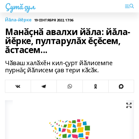
Çутă çул
Йăла-йĕрке
19 СЕНТЯБРЯ 2022, 17:06
Манӑҫнӑ авалхи йӑла: йăла-
йĕрке, пултарулăх ĕçĕсем,
ăстасем...
Чӑваш халӑхӗн кил-çурт йӑлисемпе
пурнăç йӑлисем ҫав тери кӑсӑк.