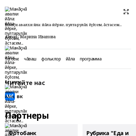
Манӑҫнӑ авалхи йӑла: йăла-йĕрке, пултарулăх ĕçĕсем, ăстасем...
Автор:
Марина Иванова
Тегсем:
чăваш
фольклор
йăла
программа
Читайте нас
Партнеры
Фотобанк
Рубрика "Еда и