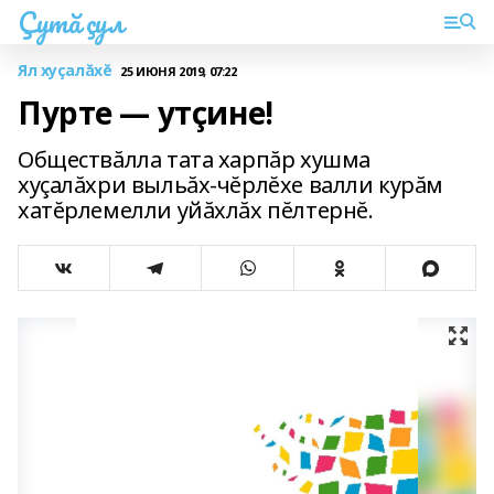
Çутă çул
Ял хуçалăхĕ
25 ИЮНЯ 2019, 07:22
Пурте — утçине!
Обществăлла тата харпăр хушма
хуçалăхри выльăх-чĕрлĕхе валли курăм
хатĕрлемелли уйăхлăх пĕлтернĕ.