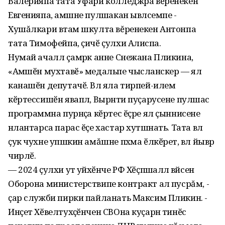
Валерияпа тата Уфари колледжра вӗренекен
Евгенияпа, амӑшне пулӑшакан ывӑлсемпе -
Хушăлкари вӑтам шкулта вĕренекен Антонпа
тата Тимофейпа, ҫичӗ ҫулхи Алисӑпа.
Нумай ачаллӑ çамрӑк анне Снежана Пликина,
«Амӑшӗн мухтавӗ» медальпе чысланӑскер — ял
канашӗн депутачӗ. Вӑл яла тирпей-илем
кӗртессишӗн яваплӑ, Вырӑнти пуҫарусене пулӑшас
программӑна пурнӑҫа кӗртес ӗҫре ял ҫыннисене
ӑнлантарса парас ӗҫе хастар хутшӑнать. Тата вӑл
ҫук чухне упӑшкин амăшне пӑхма ӗлкӗрет, вӑл йывӑр
чирлӗ.
— 2024 ҫулхи утӑ уйӑхӗнче РФ Хӗҫпӑшаллӑ вӑйсен
Оборона министерствипе контракт алӑ пусрăм, -
ҫар служби пирки пайланать Максим Пликин. -
Инҫет Хӗвелтухӑҫӗнчен СВОна куҫарнӑ тинӗс