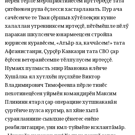
йӗрӗн тӗрлӗ мероприятийӗсем ирттереҫҫӗ тата
ҫитӗнекен ӑрупа ӗҫлесси хастарланать. Пур ача
сачӗсенче те Тӑван ҫӗршыв хӳтӗлевҫин кунне
халалланӑ утренниксем иртеҫҫӗ, пӗтӗмӗшле пӗлӳ
паракан шкулсенче юнармеецсен стройпа
юррисен куравĕсем, «Атьăр-ха, каччăсем!» тата
Афганистанри, Ҫурҫӗр Кавказри тата СВО ҫар
ӗҫӗсен ветеранӗсемпе тӗлпулусем иртеççĕ.
Нумаях пулмасть эпир Ивановка ялӗнче
Хушăлка ял хутлӑхӗн пуҫлӑхӗпе Виктор
Владимирович Тимофеевпа пӗрле тинӗс
пехотинецӗсен уйрӑмӗн командирӗн Максим
Пликинӑн ятарлӑ ҫар операцине хутшӑнаканăн
ҫуртӗнче пулса куртӑмӑр, вӑл хӑйне хытă
суранланнипе сывлӑхне ҫӗнетес енӗпе
реабилитацире, унӑн кӑмӑл-туйӑмӗпе кӑсӑклантăмăр.