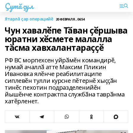
Çутă çул
Ятарлă çар операцийĕ
20 ФЕВРАЛЯ , 06:54
Чун хавалӗпе Тӑван ҫӗршыва
юратни хӗсмете малалла
тӑсма хавхалантараҫҫӗ
РФ ВС морпехсен уйрӑмӗн командирӗ,
нумай ачаллӑ атте Максим Пликин
Ивановка ялӗнче реабилитаципе
сиплевӗн тулли курсне пӗтернӗ хыҫҫӑн
тинӗс пехотин подразделенийӗн
йышӗнче контрактпа службӑна таврӑнма
хатӗрленет.