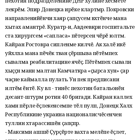
пехотин подразделенине ДНР хулине хӗсмете
лекрӗм. Эпир Донецка ирӗке кӑлартӑмӑр. Покровски
направленийӗнчи хаяр ҫапӑҫусем вӑхӑтӗнче мана
хытах амантрĕ. Куратӑр-и, Авдеевкӑри госпитальте
ӑста хирургсем «сапласа» пӗтерсен чӗрӗ юлтӑм.
Кайран Ростовра сипленме килчĕ. Акӑ халӗ икӗ
уйӑхлӑха мана пӗчӗк тӑван ҫӗршыва пӗтӗмпех
сывалма реабилитацине ячӗҫ. Пӗтӗмпех сывалнӑ
хыҫҫӑн манӑн малтан Камчаткӑра «ҫырса хунӑ» ҫар
чаҫне каймалла пулать. Ун пек предписани
илтӗм ӗнтӗ. Ку вӑл - тинӗс пехотин батальонӗн
десант-штурм ротин 40 бригади. Кайран каллех
хамӑн пӗрле ӗҫлекенсемпе тӗл пулӑп, Донецк Халӑх
Республикине украина националисчĕсенчен
туллин хӑтарассишӗн ҫапӑҫӑпӑр.
- Максимӑн ашшӗ Ҫурҫӗрте вахта мелӗпе ӗҫлет,