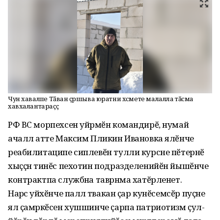
Чун хавалӗпе Тӑван ҫӗршыва юратни хӗсмете малалла тӑсма
хавхалантараҫҫӗ
РФ ВС морпехсен уйрӑмӗн командирӗ, нумай
ачаллӑ атте Максим Пликин Ивановка ялӗнче
реабилитаципе сиплевӗн тулли курсне пӗтернӗ
хыҫҫӑн тинӗс пехотин подразделенийӗн йышӗнче
контрактпа службӑна таврӑнма хатӗрленет.
Нарӑс уйӑхӗнче паллӑ тӑвакан ҫар кунӗсемсӗр пуҫне
ял ҫамрӑкӗсен хушшинче ҫарпа патриотизм ҫул-