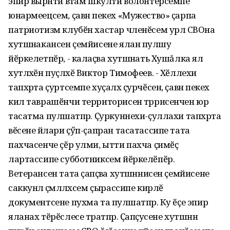
эпир вырӑнти вӑтам шкулти волонтерсемпе
юнармеецсем, ҫавӑн пекех «Мужество» ҫарпа
патриотизм клубӗн хастар членӗсем урлӑ СВОна
хутшӑнакансен ҫемйисене ялан пулӑшу
йӗркелетпӗр, - калаҫӑва хутшӑнать Хушăлка ял
хутлӑхӗн пуҫлӑхӗ Виктор Тимофеев. - Хӗллехи
тапхӑрта ҫуртсемпе хуҫалӑх ҫурчӗсен, ҫавӑн пекех
кил таврашӗнчи территорисен тӑррисенчен юр
тасатма пулӑшатпӑр. Ҫуркуннехи-ҫуллахи тапхӑрта
вӗсене йӑлари ҫӳп-ҫапран тасатассипе тата
пахчасенче ҫӗр улми, ытти пахча ҫимӗҫ
лартассипе субботниксем йӗркелӗпӗр.
Ветерансен тата ҫапӑҫӑва хутшӑннисен ҫемйисене
саккунлӑ ҫӑмӑллӑхсем ҫырассипе кирлӗ
документсене пухма та пулӑшатпӑр. Ку ӗҫе эпир
яланах тӗрӗслесе тӑратпӑр. Ҫапӑҫусене хутшӑннӑ