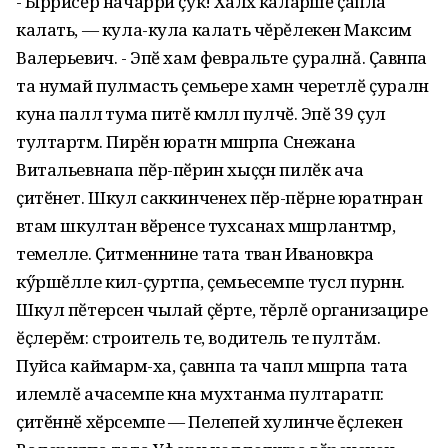
- Ыррисӗр начарри ҫук! Халӑх каларӑшӗ ҫапла
калать, — кула-кула калать чĕрĕлекен Максим
Валерьевич. - Эпӗ хам февральте çуралнă. Ҫавӑнпа
та нумай пулмасть ҫемьере хамӑн черетлӗ ҫуралнӑ
куна паллӑ тума питӗ кӑмӑллӑ пулчӗ. Эпӗ 39 ҫул
тултартӑм. Пирӗн юратнӑ мӑшӑрпа Снежана
Витальевнапа пӗр-пӗрин хыҫҫӑн пилӗк ача
ҫитӗнет. Шкул саккинченех пӗр-пӗрне юратнӑран
вӑтам шкултан вӗренсе тухсанах мӑшӑрлантӑмӑр,
темелле. Ҫитменнине тата тӑван Ивановкӑра
кӳршӗлле кил-ҫуртпа, ҫемьесемпе туслӑ пурӑннӑ.
Шкул пӗтерсен чылай ҫӗрте, тĕрлĕ организацире
ӗҫлерĕм: строитель те, водитель те пултăм.
Пуйса каймарӑм-ха, ҫавӑнпа та чаплӑ мӑшӑрпа тата
илемлӗ ачасемпе кӑна мухтанма пултаратӑп:
ҫитӗннӗ хӗрсемпе — Пелепей хулинче ĕҫлекен