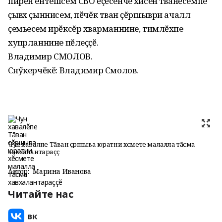
пирӗн ентешсем СВО ӗҫӗсенче хӑйсен тӑванӗсемпе
ҫывӑх ҫыннисем, пӗчӗк тӑван ҫӗршыври ачаллӑ
ҫемьесем ирӗксӗр хӑварманнине, тимлӗхпе
хупӑрланнине пӗлеҫҫӗ.
Владимир СМОЛОВ.
Сӑнӳкерчӗкӗ: Владимир Смолов.
Чун хавалӗпе Тӑван ҫӗршыва юратни хӗсмете малалла тӑсма
хавхалантараҫҫӗ
Автор:
Марина Иванова
Читайте нас