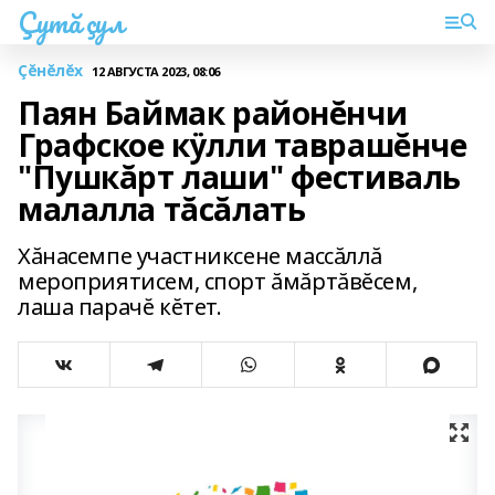
Çутă çул
Çĕнĕлĕх
12 АВГУСТА 2023, 08:06
Паян Баймак районĕнчи
Графское кÿлли таврашĕнче
"Пушкăрт лаши" фестиваль
малалла тăсăлать
Хăнасемпе участниксене массăллă
мероприятисем, спорт ăмăртăвĕсем,
лаша парачĕ кĕтет.