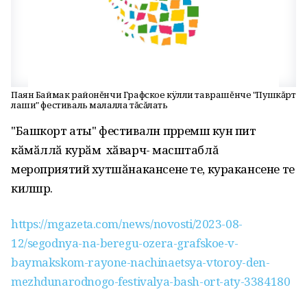
Паян Баймак районĕнчи Графское кÿлли таврашĕнче "Пушкăрт
лаши" фестиваль малалла тăсăлать
"Башкорт аты" фестивалӗн пӗрремӗш кунӗ питӗ
кӑмӑллӑ курӑм хӑварчӗ- масштаблă
мероприятийӗ хутшӑнакансене те, куракансене те
килӗшрӗ.
https://mgazeta.com/news/novosti/2023-08-
12/segodnya-na-beregu-ozera-grafskoe-v-
baymakskom-rayone-nachinaetsya-vtoroy-den-
mezhdunarodnogo-festivalya-bash-ort-aty-3384180