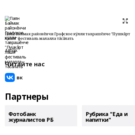
Паян Баймак районĕнчи Графское кÿлли таврашĕнче "Пушкăрт
лаши" фестиваль малалла тăсăлать
Автор:
Читайте нас
Партнеры
Фотобанк
Рубрика "Еда и
журналистов РБ
напитки"