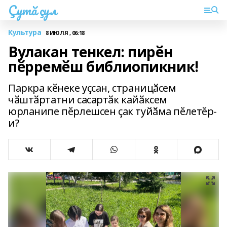
Çутă çул
Культура
8 ИЮЛЯ , 06:18
Вулакан тенкел: пирӗн
пӗрремӗш библиопикник!
Паркра кӗнеке уҫсан, страницӑсем
чӑштӑртатни сасартӑк кайӑксем
юрланипе пӗрлешсен ҫак туйӑма пӗлетӗр-
и?