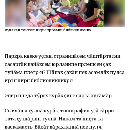
Вулакан тенкел: пирӗн пӗрремӗш библиопикник!
Паркра кӗнеке уҫсан, страницӑсем чӑштӑртатни
сасартӑк кайӑксем юрланипе пӗрлешсен ҫак
туйӑма пӗлетӗр-и? Шӑпах ҫакӑн пек асамлӑх пулса
иртнӗ пирӗн библиопикникре!
Эпир пледа тӳрех курӑк ҫине сарса хутӑмӑр.
Сывлӑша ҫулнӑ курӑк, типографин уҫӑ сӑрри
тата ҫу шӑрши тулнă. Никам та ниҫта та
васкамасть. Вӑхӑт вӑрахланнӑ пек пулчӗ,