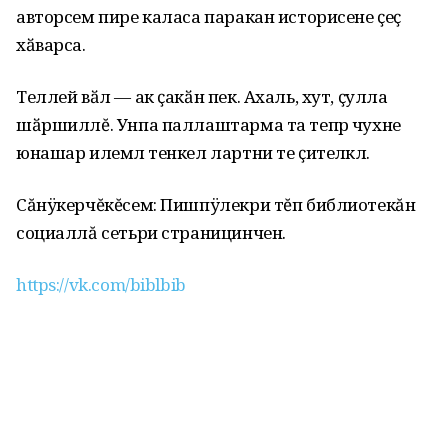
авторсем пире каласа паракан историсене ҫеҫ
хӑварса.
Теллей вӑл — ак ҫакӑн пек. Ахаль, хут, ҫулла
шӑршиллĕ. Унпа паллаштарма та тепӗр чухне
юнашар илемлӗ тенкел лартни те ҫителӗклӗ.
Сăнÿкерчĕкĕсем: Пишпÿлекри тĕп библиотекăн
социаллă сетьри страницинчен.
https://vk.com/biblbib