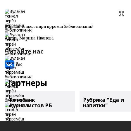
Вулакан тенкел: пирӗн пӗрремӗш библиопикник!
Автор:
Марина Иванова
Читайте нас
Партнеры
Фотобанк
Рубрика "Еда и
журналистов РБ
напитки"