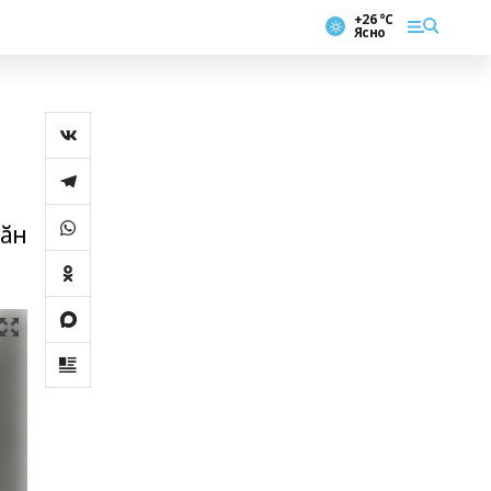
+26 °С
Ясно
хӑн