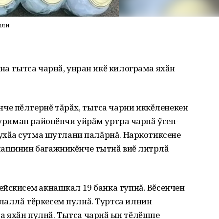
лнӗ
нна тытса чарнӑ, унран икӗ килограма яхӑн
е пӗлтернӗ тӑрӑх, тытса чарни иккӗленекен
Нуриман районӗнчи уйрӑм ҫуртра чарнӑ ӳсен-
тухӑҫа сутма шутлани палӑрнă. Наркотиксене
машинин багажникӗнче тытнӑ виҫӗ литрлӑ
йскисем ҫакнашкал 19 банка тупнӑ. Вӗсенчен
лаллӑ тӗркесем пулнӑ. Туртса илнин
 яхӑн пулнӑ. Тытса чарнӑ ҫын тӗлӗшпе