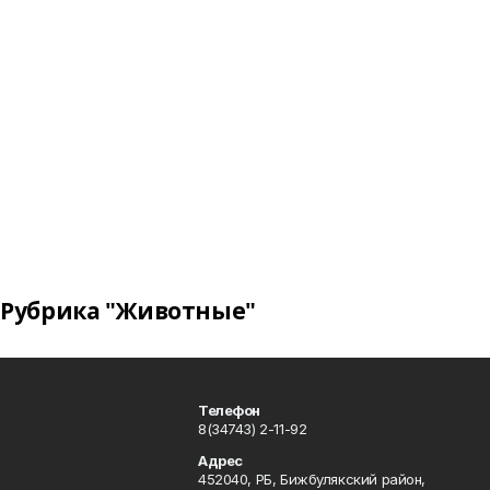
Рубрика "Животные"
Телефон
8(34743) 2-11-92
Адрес
452040, РБ, Бижбулякский район,