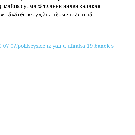
ӑр майпа сутма хӑтланни ҫинчен калакан
тви вӑхӑтӗнче суд ӑна тӗрмене ӑсатнӑ.
07-07/politseyskie-iz-yali-u-ufimtsa-19-banok-s-