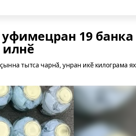
уфимецран 19 банка
 илнӗ
ҫынна тытса чарнӑ, унран икӗ килограма я