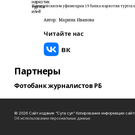
Полицейскисем уфимецран 19 банка наркотик туртса и
Автор:
Марина Иванова
Читайте нас
Партнеры
Фотобанк журналистов РБ
© 2026 Сайт издания "Сута сул" Копирование информации сайт
Об использовании персональных данных