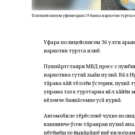
Полицейскисем уфимецран 19 банка наркотик туртса и
Уфара полицейскисем 36 ҫулти арҫы
наркотик туртса илнӗ.
Пушкӑртстанри МВД пресс-службинч
наркотика сутнӑ хыҫҫӑн пулнӑ. Вӑл 
тӑрана хӑй тӗллӗн ӳстерни, пухнӑ 
упрама тата турттарма вӑл хӑйӗн 
кӗленче банкӑсемпе усӑ курнӑ.
Автомобиле тӗрӗсленӗ чухне полице
кашнинче ӳсен-тӑранран пухнӑ япа
пӗтӗмӗшле йывӑрӑшӗ икӗ килограма