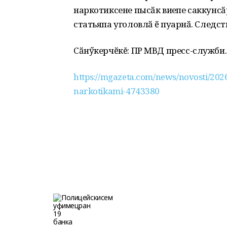
наркотиксене пысӑк виҫепе саккунс
статьяпа уголовлӑ ӗҫ пуҫарнӑ. Следс
Сӑнӳкерчӗкĕ: ПР МВД пресс-служби.
https://mgazeta.com/news/novosti/2026-
narkotikami-4743380