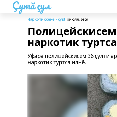
Çутă çул
Наркотиксене - çук!
8 ИЮЛЯ , 06:06
Полицейскисем 
наркотик туртса
Уфара полицейскисем 36 ҫулти ар
наркотик туртса илнӗ.