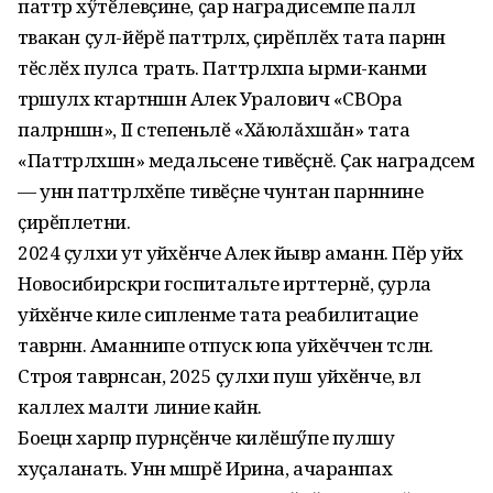
паттӑр хӳтӗлевҫине, ҫар наградисемпе паллӑ
тӑвакан ҫул-йӗрӗ паттӑрлӑх, ҫирӗплӗх тата парӑннӑ
тӗслӗх пулса тӑрать. Паттӑрлӑхпа ырми-канми
тӑрӑшулӑх кӑтартнӑшӑн Алек Уралович «СВОра
палӑрнӑшӑн», II степеньлӗ «Хăюлăхшăн» тата
«Паттӑрлӑхшӑн» медальсене тивӗҫнӗ. Ҫак наградӑсем
— унӑн паттӑрлӑхӗпе тивӗҫне чунтан парӑннине
ҫирӗплетни.
2024 ҫулхи утӑ уйӑхӗнче Алек йывӑр аманнӑ. Пӗр уйӑх
Новосибирскри госпитальте ирттернӗ, ҫурла
уйӑхӗнче киле сипленме тата реабилитацие
таврӑннӑ. Аманнипе отпуск юпа уйӑхӗччен тӑсӑлнӑ.
Строя таврӑнсан, 2025 ҫулхи пуш уйӑхӗнче, вӑл
каллех малти линие кайнӑ.
Боецӑн харпӑр пурнӑҫӗнче килӗшӳпе пулӑшу
хуҫаланать. Унӑн мӑшӑрӗ Ирина, ачаранпах