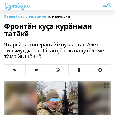
Çутă çул
Ятарлă çар операцийĕ
5 ЯНВАРЯ , 07:41
Фронтӑн куҫа курӑнман
татӑкӗ
Ятарлӑ ҫар операцийӗ пуҫлансан Алек
Гильмутдинов Тӑван ҫӗршыва хӳтӗлеме
тӑма йышӑннӑ.