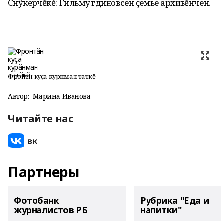
Сӑнӳкерчӗкĕ: Гильмутдиновсен ҫемье архивӗнчен.
Фронтӑн куҫа курӑнман татӑкӗ
Автор:
Марина Иванова
Читайте нас
Партнеры
Фотобанк
Рубрика "Еда и
журналистов РБ
напитки"