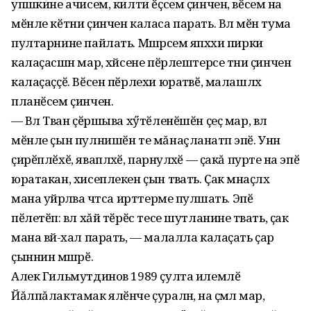
упӑшкине ачисем, килти ӗҫсем ҫинчен, вӗсем ӑна
мӗнле кӗтни ҫинчен каласа парать. Вӑл мӗн тума
пултарнине пайлать. Мӑшӑрсем япӑххи пирки
калаҫасшӑн мар, хӑйсене пӗрлештерсе тӑни ҫинчен
калаҫаҫҫӗ. Вӗсен пӗрлехи юратӑвӗ, малашлӑх
планӗсем ҫинчен.
— Вӑл Тӑван ҫӗршыва хӳтӗленӗшӗн ҫеҫ мар, вӑл
мӗнле ҫын пулнишӗн те мăнаçланатӑп эпӗ. Унӑн
ҫирӗплӗхӗ, яваплӑхӗ, парӑнулӑхӗ — ҫакă пурте ӑна эпӗ
юратакан, хисеплекен ҫын тӑвать. Ҫак мӑнаҫлӑх
мана уйрӑлӑва чӑтса ирттерме пулӑшать. Эпӗ
пӗлетӗп: вӑл хăй тӗрӗс тесе шутланине тӑвать, ҫакӑ
мана вӑй-хал парать, — малалла калаҫать ҫар
ҫыннин мӑшӑрӗ.
Алек Гильмутдинов 1989 ҫулта илемлӗ
Йăлпăлактамак ялӗнче ҫуралнӑ, ӑна ҫӑмӑл мар,