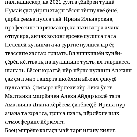
паллашнӑскер, ӑна 2021 ҫулта ҫӗнӗрен тупнă.
Нумай ҫул уйрӑлнӑ хыҫҫӑн вӗсен тӗлпулӑвӗ ҫӗнӗ,
ҫирӗп ҫемье пулса тӑнă. Ирина Ильнаровна,
профессипе парикмахер, хальхи вӑхӑтра ачапа
отпускра, анчах волонтерсене пулӑшса тата
Пелепей хулинчи ача ҫуртне пулӑшса ырӑ ӗҫ
тӑвассипе хастар тӑрӑшать. Вӑл упӑшкишӗн кунӗн-
ҫӗрӗн кӗлтӑвать, ӑна пулӑшнине туять, вӑл таврӑнасса
шанать. Вӗсен юратӑвӗ, пӗр-пӗрне пулӑшни Алекшӑн
ҫак ҫӑмӑл мар тапхӑрта иксӗлми вӑй-хал ҫӑлкуҫӗ
пулса тӑнă. Ҫемьере пӗрлехи хӗр Лика ÿсет.
Малтанхи мӑшӑрӗнчен Алекӑн Айдар ывӑлӗ тата
Амалияпа Диана хӗрӗсем ҫитӗнеҫҫӗ. Ирина пур
ачана та юратса, тӑрӑшса пӑхать, пӗрлӗхпе ӑшӑлӑх
атмосферине йӗркелет.
Боец мӑшӑрӗпе калаҫнӑ май тарӑн ӑнлану килет.