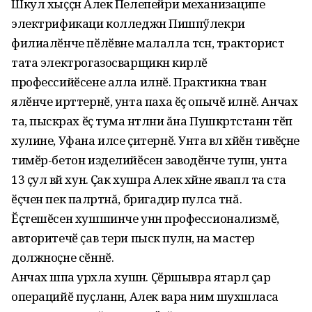
Шкул хыҫҫӑн Алек Пелепейри механизаципе
электрификаци колледжӑн Пишпӳлекри
филиалӗнче пӗлӗвне малалла тӑснӑ, тракторист
тата электрогазосварщикӑн кирлӗ
профессийӗсене алла илнӗ. Практикӑна тӑван
ялӗнче ирттернӗ, унта паха ӗҫ опычӗ илнӗ. Анчах
та, пысӑкрах ӗҫ тума ӑнтӑлни ăна Пушкӑртстанӑн тӗп
хулине, Уфана илсе ҫитернӗ. Унта вӑл хӑйӗн тивӗҫне
тимӗр-бетон изделийӗсен заводӗнче тупнӑ, унта
13 ҫул вӑй хунӑ. Ҫак хушӑра Алек хӑйне яваплӑ та ӑста
ӗҫчен пек палӑртнă, бригадир пулса тӑнă.
Ӗҫтешӗсен хушшинче унӑн профессионализмӗ,
авторитечӗ ҫав тери пысӑк пулнӑ, ӑна мастер
должноҫне сӗннӗ.
Анчах шӑпа урӑхла хушнӑ. Ҫӗршывра ятарлӑ ҫар
операцийӗ пуҫланнӑ, Алек вара ним шухӑшласа