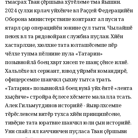
тӑмасӑрах Тӑван ҫӗршыва хӳтӗлеме тӑма йышӑннӑ.
2024 ҫулхи кӑрлач уйӑхӗнче вӑл Раҫҫей Федерацийӗн
Оборона министерствипе контракт алӑ пуснӑ та
ятарлӑ ҫар операцийӗн зонине ҫул тытнӑ. Чылайӑшӗ
пекех вӑл та рядовойран службӑна пуҫланӑ. Хӑйӗн
хастарлӑхне, хӑюлӑхне тата юлташӗсемпе пӗр
чӗлхе тупма пӗлнине пула «Татарин»
позывнойлă боец хӑвӑрт хисеп те шанӑҫ ҫӗнсе илнӗ.
Хальлӗхе вӑл сержант, взвод уйрӑмӗн командирӗ,
офицерсемпе шанчӑклӑ ҫыхӑну тытса тӑрать.
«Татарин» позывнойлă боец вунă уйӑх ӗнтӗ «лента
хыҫӗнче» стройра ӗҫлесе хӗсмете малалла тӑсать.
Алек Гильмутдинов историйӗ - йывӑрлӑхсемпе
тӗрӗслевсем витӗр тухса хӑйӗн принципӗсене,
тивӗҫне тата юратӑвне шанчӑклӑ юлнӑ ҫын историйӗ.
Унӑн сӑпайлӑ ял каччинчен пуҫласа Тӑван ҫӗршывӑн