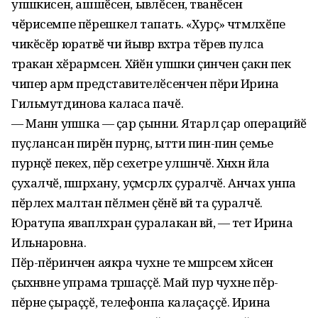
упӑшкисен, ашшӗсен, ывӑлӗсен, тӑванӗсен
чӗрисемпе пӗрешкел тапать. «Хурҫӑ» чӑтӑмлӑхӗпе
чикӗсӗр юратӑвӗ чи йывӑр вӑхӑтра тӗрев пулса
тӑракан хӗрарӑмсен. Хӑйӗн упӑшки ҫинчен ҫакӑн пек
чипер арӑм представителӗсенчен пӗри Ирина
Гильмутдинова каласа пачӗ.
— Манӑн упӑшка — ҫар ҫынни. Ятарлӑ ҫар операцийӗ
пуҫлансан пирӗн пурнӑҫ, ытти пин-пин ҫемье
пурнӑҫӗ пекех, пӗр сехетре улшӑнчӗ. Хӑнӑхнӑ йӑла
ҫухалчӗ, пӑшӑрхану, уҫӑмсӑрлӑх ҫуралчӗ. Анчах унпа
пӗрлех малтан пӗлмен ҫӗнӗ вӑй та ҫуралчӗ.
Юратупа яваплӑхран ҫуралакан вӑй, — тет Ирина
Ильнаровна.
Пӗр-пӗринчен аякра чухне те мӑшӑрсем хӑйсен
ҫыхӑнӑвне упрама тӑрӑшаҫҫӗ. Май пур чухне пĕр-
пĕрне ҫыраҫҫӗ, телефонпа калаçаççĕ. Ирина