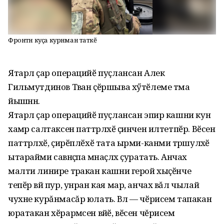
Фронтӑн куҫа курӑнман татӑкӗ
Ятарлӑ ҫар операцийӗ пуҫлансан Алек
Гильмутдинов Тӑван ҫӗршыва хӳтӗлеме тӑма
йышӑннӑ.
Ятарлӑ ҫар операцийӗ пуҫлансан эпир кашни кун
хамӑр салтаксен паттӑрлӑхӗ ҫинчен илтетпӗр. Вӗсен
паттӑрлӑхӗ, ҫирӗплӗхӗ тата ырми-канми тӑрӑшулӑхӗ
ытарайми савӑнӑҫпа мӑнаҫлӑх ҫуратать. Анчах
малти линире тӑракан кашни герой хыҫӗнче
тепӗр вӑй пур, унран кая мар, анчах вăл чылай
чухне курăнмасăр юлать. Вӑл — чӗрисем тапакан
юратакан хӗрарӑмсен вӑйӗ, вӗсен чĕрисем