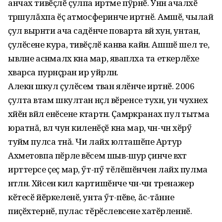
анчах тивӗҫлӗ ҫулпа иртме пӳрнӗ. Унӑн ачалӑхӗ
тӑрӑшулăхпа ӗҫ атмосферинче иртнӗ. Амӑшӗ, чылай
ҫул вырӑнти ача садӗнче поварта вӑй хунӑ, унтан,
ҫулӗсене кура, тивӗҫлӗ канӑва кайнӑ. Ашшӗ шел те,
ывӑлне асӑнмалӑх кӑна мар, яваплӑха та еткерлӗхе
хӑварса пурнӑҫран ир уйрӑлнӑ.
Алекӑн шкул ҫулӗсем тӑван ялӗнче иртнӗ. 2006
ҫулта вӑтам шкултан ӑнӑҫлӑ вӗренсе тухнӑ, ун чухнех
хӑйӗн вӑйлӑ енӗсене кӑтартнӑ. Ҫамрӑкранах пулӑ тытма
юратнă, вӑл чун киленӗҫӗ кӑна мар, чӑн-чӑн хӗрӳ
туйӑм пулса тӑнă. Чи лайӑх юлташӗпе Артур
Ахметовпа пӗрле вӗсем шыв-шур ҫинче вӑхӑт
ирттерсе ҫеҫ мар, ӳт-пӳ тӗлӗшӗнчен лайӑх пулма
ӑнтӑлнӑ. Хӑйсен кил картишӗнче чӑн-чӑн тренажер
кӗтесӗ йӗркеленӗ, унта ӳт-пӗве, ăс-тăнне
пиҫӗхтернӗ, пулас тӗрӗслевсене хатӗрленнӗ.