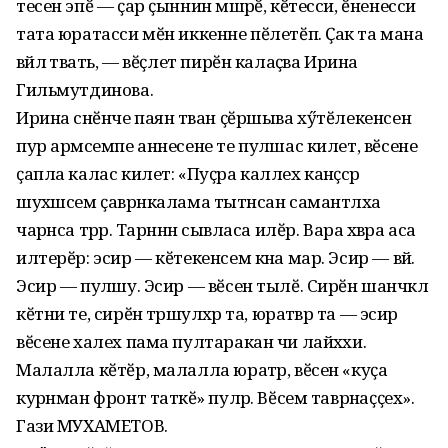
тесен эпӗ — ҫар ҫыннин мӑшӑрӗ, кӗтесси, ӗненесси
тата юратасси мӗн иккенне пӗлетӗп. Ҫакӑ та мана
вӑйлӑ тӑвать, — вӗҫлет пирӗн калаҫӑва Ирина
Гильмутдинова.
Ирина сӑнӗнче паян тӑван ҫӗршыва хӳтӗлекенсен
пур арӑмсемпе аннесене те пулӑшас килет, вӗсене
ҫапла калас килет: «Пуҫра каллех канӑҫсӑр
шухӑшсем ҫаврӑнкалама тытӑнсан самантлӑха
чарӑнса тӑрӑр. Тарӑннӑн сывласа илӗр. Вара хӑвӑра аса
илтерӗр: эсир — кӗтекенсем кӑна мар. Эсир — вӑй.
Эсир — пулӑшу. Эсир — вӗсен тылӗ. Сирӗн шанчӑклӑ
кӗтни те, сирӗн тӑрӑшулӑхӑр та, юратӑвӑр та — эсир
вӗсене халех пама пултаракан чи лайӑххи.
Малалла кӗтӗр, малалла юратӑр, вӗсен «куҫа
курӑнман фронт татӑкӗ» пулӑр. Вӗсем таврӑнаҫҫех».
Гази МУХАМЕТОВ.