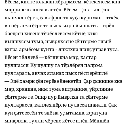
Вӗсем, килте юлакан хӗрарӑмсем, кӗтекенсем кӑна
маррине ӑнланса илетĕн. Вӗсем - ҫав тыл, ҫав
шанчӑклӑ тӗрек, ҫав «фронтӑн куҫа курӑнман татӑкӗ»,
вӑл пӗрлехи ӗҫре те пысӑк вырӑн йышӑнать. Пирӗн
боецсен хӑйсене тӗрӗслевсем кӗтнӗ, кӑткӑс
йышӑнусем тума, йывӑрлӑхсене ҫӗнтерме тивнӗ
вӑхӑтра арӑмӗсем кунта - лӑпкӑлӑхпа шанӑҫ утрав туса.
Вӗсен тӗллевӗ — кӗтни кӑна мар, хастар
пулӑшасси. Ку пулӑшу та тӗрлӗрен палӑрма
пултарать, анчах яланах пысӑк пӗлтерӗшлӗ.
— Эпӗ хамӑрӑн ҫӗнтерӗве ӗненетӗп. Ҫар ҫыннине кӑна
мар, хӑранине, ним тума аптӑранине, уйрӑлнине
ҫӗнтерме те. Эпир пур йывӑрлӑха та ҫӗнтерме
пултарасса, каллех пӗрле пуласса шанатӑп. Ҫак
кун ҫитсессӗн те эпӗ ӑна уҫӑ ытампа, юратупа
мӑнаҫлӑхпа тулли чӗрепе кӗтсе илӗп. Мӗншӗн