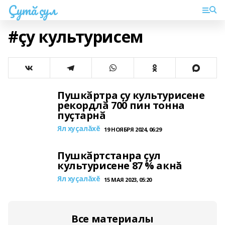
Çутă çул
#çу культурисем
Пушкӑртра ҫу культурисене
рекордлӑ 700 пин тонна
пуҫтарнӑ
Ял хуçалăхĕ
19 НОЯБРЯ 2024, 06:29
Пушкӑртстанра ҫул
культурисене 87 % акнă
Ял хуçалăхĕ
15 МАЯ 2023, 05:20
Все материалы