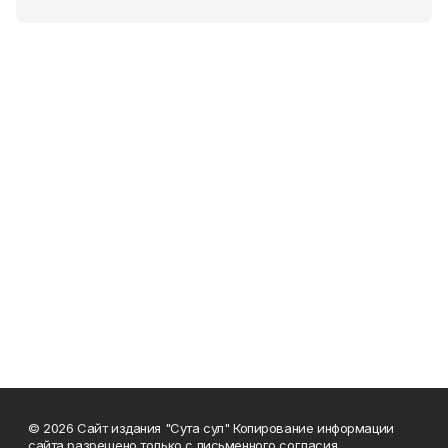
© 2026 Сайт издания "Сута сул" Копирование информации
сайта разрешено только с письменного согласия