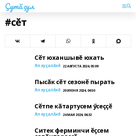
Çутă çул
#сĕт
Сӗт юханшывĕ юхать
Ял хуçалăхĕ
22 АВГУСТА 2024, 05:09
Пысӑк сӗт сезонӗ пырать
Ял хуçалăхĕ
20 ИЮНЯ 2024, 04:50
Сӗтпе кӑтартусем ӳсеҫҫӗ
Ял хуçалăхĕ
24 МАЯ 2024, 06:32
Ситек ферминчи ӗҫсем