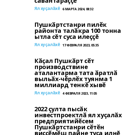
савӑнтараҫҫӗ
Ял хуçалăхĕ
6 МАРТА 2024, 08:32
Пушкӑртстанри пилӗк
районта талӑкра 100 тонна
ытла сĕт суса илеççĕ
Ял хуçалăхĕ
17 ФЕВРАЛЯ 2023, 05:35
Кӑҫал Пушкӑрт сӗт
производствине
аталантарма тата ӑратлӑ
выльӑх-чӗрлӗх туянма 1
миллиард тенкӗ хывӗ
Ял хуçалăхĕ
4 ФЕВРАЛЯ 2023, 11:05
2022 ҫулта пысӑк
инвестпроектлӑ ял хуҫалӑх
предприятийӗсем
Пушкӑртстанри сӗтӗн
виҫҫӗмӗш пайне туса илнĕ