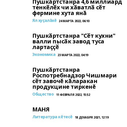
Пушкӑртстанра 4,6 миллиард
тенкӗлӗх чи хӑватлӑ сӗт
фермине хута янă
Ял хуçалăхĕ
24 МАРТА 2022, 06:10
Пушкӑртстанра "Сӗт кухни"
валли пысӑк завод туса
лартаҫҫӗ
Экономика
23 МАРТА 2022, 04:19
Пушкӑртстанра
Роспотребнадзор Чишмари
сӗт завочĕ кăларакан
продукцине тиркенĕ
Общество
11 ФЕВРАЛЯ 2022, 15:52
МАНЯ
Литература кĕтесĕ
18 ДЕКАБРЯ 2021, 12:19