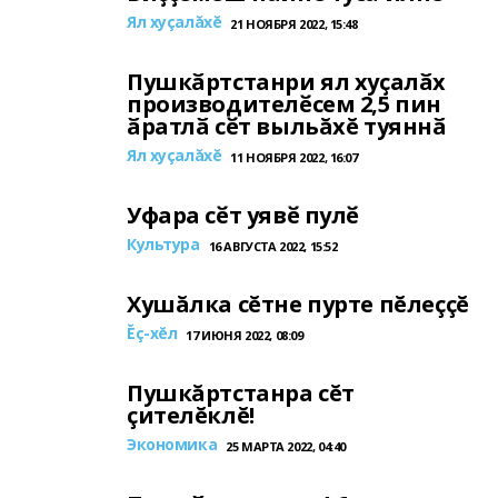
Ял хуçалăхĕ
21 НОЯБРЯ 2022, 15:48
Пушкӑртстанри ял хуҫалӑх
производителӗсем 2,5 пин
ӑратлӑ сӗт выльăхĕ туяннӑ
Ял хуçалăхĕ
11 НОЯБРЯ 2022, 16:07
Уфара сӗт уявӗ пулӗ
Культура
16 АВГУСТА 2022, 15:52
Хушăлка сĕтне пурте пĕлеççĕ
Ĕç-хĕл
17 ИЮНЯ 2022, 08:09
Пушкăртстанра сĕт
çителĕклĕ!
Экономика
25 МАРТА 2022, 04:40